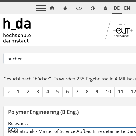
DE
EN
Gesucht nach "bücher".
Es wurden 235 Ergebnisse in 4 Millise
«
1
2
3
4
5
6
7
8
9
10
11
1
Polymer Engineering (B.Eng.)
Relevanz:
56%
Mechatronik - Master of Science Aufbau Eine detaillierte Dars