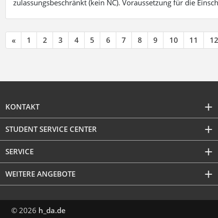
zulassungsbeschränkt (kein NC). Voraussetzung für die Einsch
«
1
2
3
4
5
6
7
8
9
10
11
1
KONTAKT
STUDENT SERVICE CENTER
SERVICE
WEITERE ANGEBOTE
© 2026
h_da.de