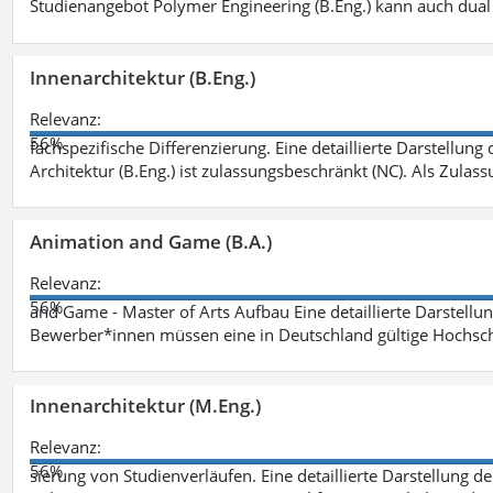
Studienangebot Polymer Engineering (B.Eng.) kann auch dual 
Innenarchitektur (B.Eng.)
Relevanz:
56%
fachspezifische Differenzierung. Eine detaillierte Darstellung
Architektur (B.Eng.) ist zulassungsbeschränkt (NC). Als Zulas
Animation and Game (B.A.)
Relevanz:
56%
and Game - Master of Arts Aufbau Eine detaillierte Darstellu
Bewerber*innen müssen eine in Deutschland gültige Hochsc
Innenarchitektur (M.Eng.)
Relevanz:
56%
sierung von Studienverläufen. Eine detaillierte Darstellung d