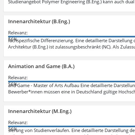
Studienangebot Polymer Engineering (B.Eng.) kann auch dual 
Innenarchitektur (B.Eng.)
Relevanz:
56%
fachspezifische Differenzierung. Eine detaillierte Darstellung
Architektur (B.Eng.) ist zulassungsbeschränkt (NC). Als Zulas
Animation and Game (B.A.)
Relevanz:
56%
and Game - Master of Arts Aufbau Eine detaillierte Darstellu
Bewerber*innen müssen eine in Deutschland gültige Hochsc
Innenarchitektur (M.Eng.)
Relevanz:
56%
sierung von Studienverläufen. Eine detaillierte Darstellung d