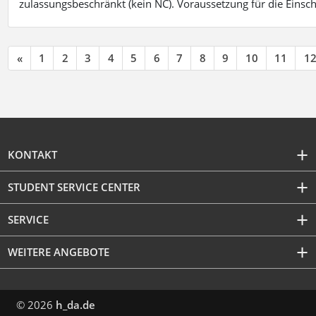
zulassungsbeschränkt (kein NC). Voraussetzung für die Einsch
«
1
2
3
4
5
6
7
8
9
10
11
1
KONTAKT
STUDENT SERVICE CENTER
SERVICE
WEITERE ANGEBOTE
© 2026
h_da.de