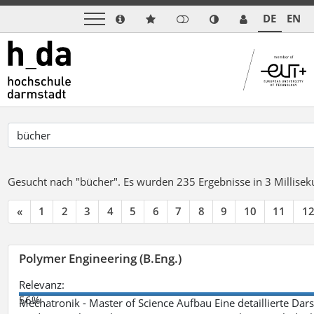
DE
EN
Gesucht nach "bücher".
Es wurden 235 Ergebnisse in 3 Millise
«
1
2
3
4
5
6
7
8
9
10
11
1
Polymer Engineering (B.Eng.)
Relevanz:
56%
Mechatronik - Master of Science Aufbau Eine detaillierte Dars