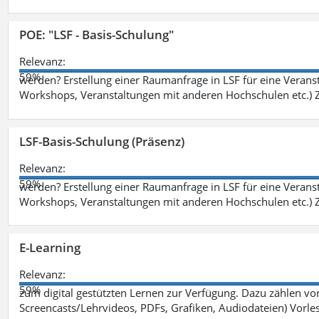
POE: "LSF - Basis-Schulung"
Relevanz:
59%
werden? Erstellung einer Raumanfrage in LSF für eine Veransta
Workshops, Veranstaltungen mit anderen Hochschulen etc.) Zi
LSF-Basis-Schulung (Präsenz)
Relevanz:
59%
werden? Erstellung einer Raumanfrage in LSF für eine Veransta
Workshops, Veranstaltungen mit anderen Hochschulen etc.) Zi
E-Learning
Relevanz:
59%
zum digital gestützten Lernen zur Verfügung. Dazu zählen vor 
Screencasts/Lehrvideos, PDFs, Grafiken, Audiodateien) Vorl