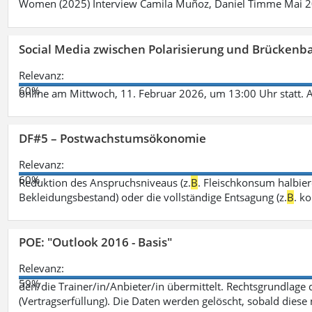
Women (2025) Interview Camila Muñoz, Daniel Timme Mai 
Social Media zwischen Polarisierung und Brückenbau
Relevanz:
60%
online am Mittwoch, 11. Februar 2026, um 13:00 Uhr statt. 
DF#5 – Postwachstumsökonomie
Relevanz:
60%
Reduktion des Anspruchsniveaus (z.
B
. Fleischkonsum halbier
Bekleidungsbestand) oder die vollständige Entsagung (z.
B
. k
POE: "Outlook 2016 - Basis"
Relevanz:
59%
den/die Trainer/in/Anbieter/in übermittelt. Rechtsgrundlage di
(Vertragserfüllung). Die Daten werden gelöscht, sobald diese 