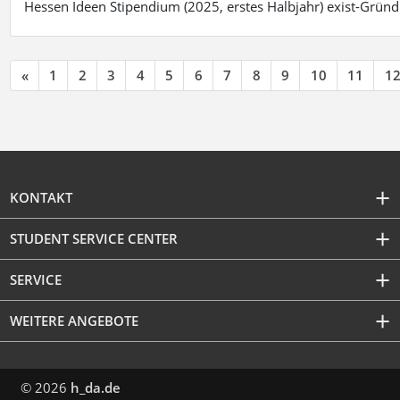
Hessen Ideen Stipendium (2025, erstes Halbjahr) exist-Grü
«
1
2
3
4
5
6
7
8
9
10
11
1
KONTAKT
STUDENT SERVICE CENTER
SERVICE
WEITERE ANGEBOTE
© 2026
h_da.de