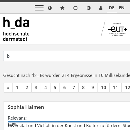
DE
EN
Gesucht nach "b".
Es wurden 214 Ergebnisse in 10 Millisekund
«
1
2
3
4
5
6
7
8
9
10
11
1
Sophia Halmen
Relevanz:
60%
Diversität und Vielfalt in der Kunst und Kultur zu fördern. 