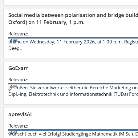
Social media between polarisation and bridge buildi
Oxford) on 11 February, 1 p.m.
Relevanz:
59%
online on Wednesday, 11 February 2026, at 1:00 p.m. Registr
DeepL
GoExam
Relevanz:
59%
gestoßen. Sie verantwortet seither die Bereiche Marketing 
Dipl.-Ing. Elektrotechnik und Informationstechnik (TUDa) F
aprevisAI
Relevanz:
59%
wünscht euch viel Erfolg! Studiengänge Mathematik (M.Sc.), Da