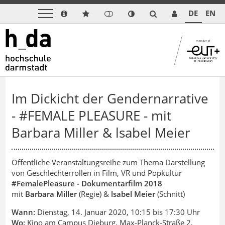
DE
EN
Im Dickicht der Gendernarrative
- #FEMALE PLEASURE - mit
Barbara Miller & lsabel Meier
Öffentliche Veranstaltungsreihe zum Thema Darstellung
von Geschlechterrollen in Film, VR und Popkultur
#FemalePleasure - Dokumentarfilm 2018
mit
Barbara Miller
(Regie) &
lsabel Meier
(Schnitt)
Wann:
Dienstag, 14. Januar 2020, 10:15 bis 17:30 Uhr
Wo:
Kino am Campus Dieburg, Max-Planck-Straße 2,