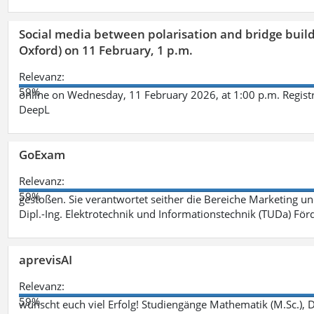
Social media between polarisation and bridge buildi
Oxford) on 11 February, 1 p.m.
Relevanz:
59%
online on Wednesday, 11 February 2026, at 1:00 p.m. Registr
DeepL
GoExam
Relevanz:
59%
gestoßen. Sie verantwortet seither die Bereiche Marketing 
Dipl.-Ing. Elektrotechnik und Informationstechnik (TUDa) F
aprevisAI
Relevanz:
59%
wünscht euch viel Erfolg! Studiengänge Mathematik (M.Sc.), Da