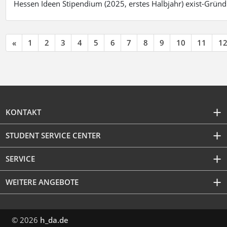
Hessen Ideen Stipendium (2025, erstes Halbjahr) exist-Grü
«
1
2
3
4
5
6
7
8
9
10
11
1
KONTAKT
STUDENT SERVICE CENTER
SERVICE
WEITERE ANGEBOTE
© 2026
h_da.de