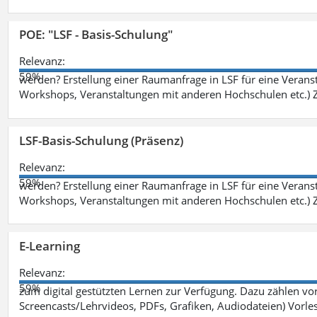
POE: "LSF - Basis-Schulung"
Relevanz:
59%
werden? Erstellung einer Raumanfrage in LSF für eine Veransta
Workshops, Veranstaltungen mit anderen Hochschulen etc.) Zi
LSF-Basis-Schulung (Präsenz)
Relevanz:
59%
werden? Erstellung einer Raumanfrage in LSF für eine Veransta
Workshops, Veranstaltungen mit anderen Hochschulen etc.) Zi
E-Learning
Relevanz:
59%
zum digital gestützten Lernen zur Verfügung. Dazu zählen vor 
Screencasts/Lehrvideos, PDFs, Grafiken, Audiodateien) Vorl