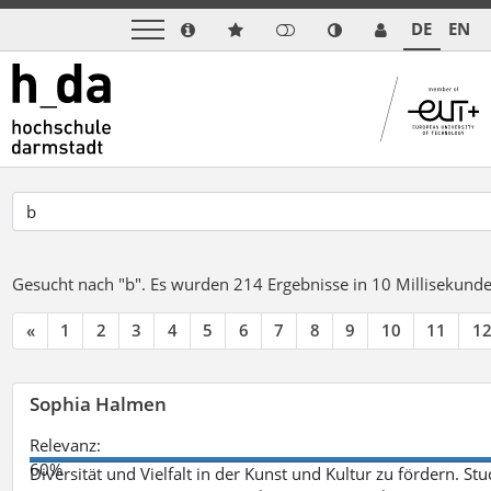
DE
EN
Gesucht nach "b".
Es wurden 214 Ergebnisse in 10 Millisekund
«
1
2
3
4
5
6
7
8
9
10
11
1
Sophia Halmen
Relevanz:
60%
Diversität und Vielfalt in der Kunst und Kultur zu fördern. 