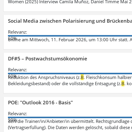
Women (2025) Interview Camila Muñoz, Daniel Timme Mai 
Social Media zwischen Polarisierung und Brückenbau
Relevanz:
60%
online am Mittwoch, 11. Februar 2026, um 13:00 Uhr statt. 
DF#5 – Postwachstumsökonomie
Relevanz:
60%
Reduktion des Anspruchsniveaus (z.
B
. Fleischkonsum halbier
Bekleidungsbestand) oder die vollständige Entsagung (z.
B
. k
POE: "Outlook 2016 - Basis"
Relevanz:
59%
den/die Trainer/in/Anbieter/in übermittelt. Rechtsgrundlage di
(Vertragserfüllung). Die Daten werden gelöscht, sobald diese 