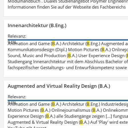
Modulhandbuch . Duales Studienangebot Polymer Engineerin
Informationen finden Sie auf der Webseite des Fachbereichs
Innenarchitektur (B.Eng.)
Relevanz:
94%
Animation and Game (
B
.A.) Architektur (
B
.Eng.) Augmented an
Kommunikationsdesign (Dipl.) Motion Pictures (
B
.A.) Onlinej
Sound, Music and Production (
B
.A.) User Experience Design (
Studiengang Innenarchitektur mit dem Abschluss Bachelor of
fachspezifischer Gestaltungs- und Entwurfskompetenz sowie
Augmented and Virtual Reality Design (B.A.)
Relevanz:
94%
Animation and Game (
B
.A.) Architektur (
B
.Eng.) Industriedesi
Motion Pictures (
B
.A.) Onlinejournalismus (
B
.A.) Onlinekomm
Experience Design (
B
.A.) alle Studiengänge zeigen [...] fungs
Augmented & Virtual Reality Design (
B
.A.) Auf 'Play' wird ex