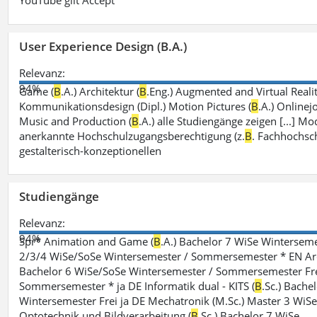
YouTube gilt Accept
User Experience Design (B.A.)
Relevanz:
94%
Game (
B
.A.) Architektur (
B
.Eng.) Augmented and Virtual Realit
Kommunikationsdesign (Dipl.) Motion Pictures (
B
.A.) Onlinej
Music and Production (
B
.A.) alle Studiengänge zeigen [...]
anerkannte Hochschulzugangsberechtigung (z.
B
. Fachhochsch
gestalterisch-konzeptionellen
Studiengänge
Relevanz:
94%
Spr* Animation and Game (
B
.A.) Bachelor 7 WiSe Winterse
2/3/4 WiSe/SoSe Wintersemester / Sommersemester * EN Arc
Bachelor 6 WiSe/SoSe Wintersemester / Sommersemester Frei
Sommersemester * ja DE Informatik dual - KITS (
B
.Sc.) Bachel
Wintersemester Frei ja DE Mechatronik (M.Sc.) Master 3 Wi
Optotechnik und Bildverarbeitung (
B
.Sc.) Bachelor 7 WiSe