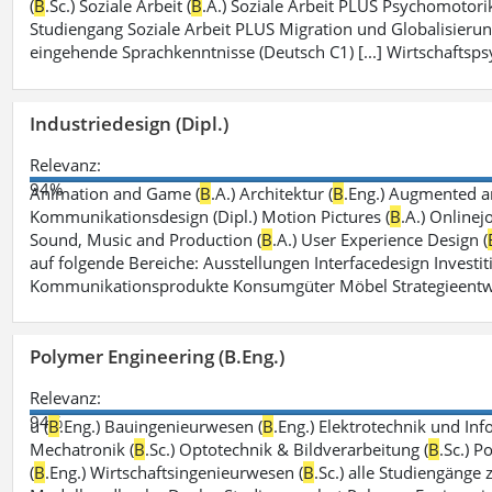
(
B
.Sc.) Soziale Arbeit (
B
.A.) Soziale Arbeit PLUS Psychomotorik
Studiengang Soziale Arbeit PLUS Migration und Globalisierun
eingehende Sprachkenntnisse (Deutsch C1) [...] Wirtschaftsps
Industriedesign (Dipl.)
Relevanz:
94%
Animation and Game (
B
.A.) Architektur (
B
.Eng.) Augmented an
Kommunikationsdesign (Dipl.) Motion Pictures (
B
.A.) Onlinej
Sound, Music and Production (
B
.A.) User Experience Design (
auf folgende Bereiche: Ausstellungen Interfacedesign Investiti
Kommunikationsprodukte Konsumgüter Möbel Strategieentw
Polymer Engineering (B.Eng.)
Relevanz:
94%
u (
B
.Eng.) Bauingenieurwesen (
B
.Eng.) Elektrotechnik und Inf
Mechatronik (
B
.Sc.) Optotechnik & Bildverarbeitung (
B
.Sc.) P
(
B
.Eng.) Wirtschaftsingenieurwesen (
B
.Sc.) alle Studiengänge 