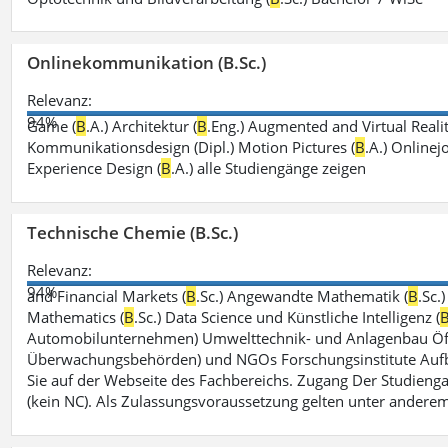
Onlinekommunikation (B.Sc.)
Relevanz:
94%
Game (
B
.A.) Architektur (
B
.Eng.) Augmented and Virtual Realit
Kommunikationsdesign (Dipl.) Motion Pictures (
B
.A.) Onlinej
Experience Design (
B
.A.) alle Studiengänge zeigen
Technische Chemie (B.Sc.)
Relevanz:
94%
and Financial Markets (
B
.Sc.) Angewandte Mathematik (
B
.Sc.
Mathematics (
B
.Sc.) Data Science und Künstliche Intelligenz (
Automobilunternehmen) Umwelttechnik- und Anlagenbau Öffe
Überwachungsbehörden) und NGOs Forschungsinstitute Aufbau
Sie auf der Webseite des Fachbereichs. Zugang Der Studieng
(kein NC). Als Zulassungsvoraussetzung gelten unter andere