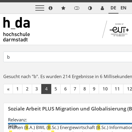
DE
EN
Gesucht nach "b".
Es wurden 214 Ergebnisse in 6 Millisekunde
«
1
2
3
4
5
6
7
8
9
10
11
1
Soziale Arbeit PLUS Migration und Globalisierung (B
Relevanz:
94%
chaften (
B
.A.) BWL (
B
.Sc.) Energiewirtschaft (
B
.Sc.) Informatio