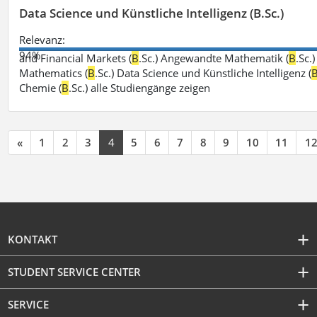
Data Science und Künstliche Intelligenz (B.Sc.)
Relevanz:
94%
and Financial Markets (
B
.Sc.) Angewandte Mathematik (
B
.Sc.
Mathematics (
B
.Sc.) Data Science und Künstliche Intelligenz (
Chemie (
B
.Sc.) alle Studiengänge zeigen
«
1
2
3
4
5
6
7
8
9
10
11
1
KONTAKT
STUDENT SERVICE CENTER
SERVICE