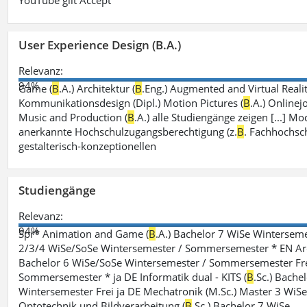
YouTube gilt Accept
User Experience Design (B.A.)
Relevanz:
94%
Game (
B
.A.) Architektur (
B
.Eng.) Augmented and Virtual Realit
Kommunikationsdesign (Dipl.) Motion Pictures (
B
.A.) Onlinej
Music and Production (
B
.A.) alle Studiengänge zeigen [...]
anerkannte Hochschulzugangsberechtigung (z.
B
. Fachhochsch
gestalterisch-konzeptionellen
Studiengänge
Relevanz:
94%
Spr* Animation and Game (
B
.A.) Bachelor 7 WiSe Winterse
2/3/4 WiSe/SoSe Wintersemester / Sommersemester * EN Arc
Bachelor 6 WiSe/SoSe Wintersemester / Sommersemester Frei
Sommersemester * ja DE Informatik dual - KITS (
B
.Sc.) Bachel
Wintersemester Frei ja DE Mechatronik (M.Sc.) Master 3 Wi
Optotechnik und Bildverarbeitung (
B
.Sc.) Bachelor 7 WiSe