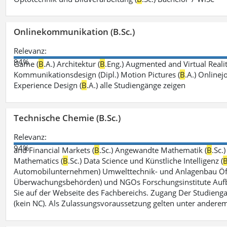
Onlinekommunikation (B.Sc.)
Relevanz:
94%
Game (
B
.A.) Architektur (
B
.Eng.) Augmented and Virtual Realit
Kommunikationsdesign (Dipl.) Motion Pictures (
B
.A.) Onlinej
Experience Design (
B
.A.) alle Studiengänge zeigen
Technische Chemie (B.Sc.)
Relevanz:
94%
and Financial Markets (
B
.Sc.) Angewandte Mathematik (
B
.Sc.
Mathematics (
B
.Sc.) Data Science und Künstliche Intelligenz (
Automobilunternehmen) Umwelttechnik- und Anlagenbau Öffe
Überwachungsbehörden) und NGOs Forschungsinstitute Aufbau
Sie auf der Webseite des Fachbereichs. Zugang Der Studieng
(kein NC). Als Zulassungsvoraussetzung gelten unter andere