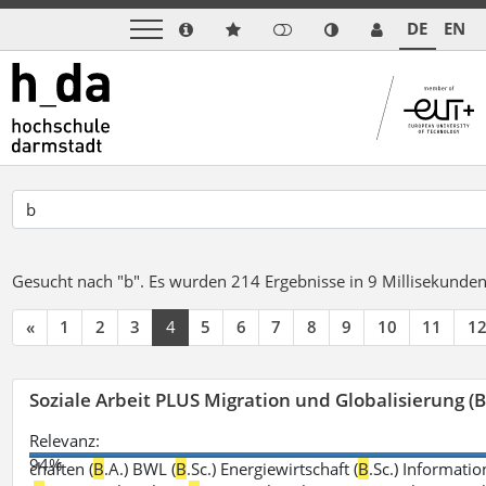
DE
EN
Gesucht nach "b".
Es wurden 214 Ergebnisse in 9 Millisekunde
«
1
2
3
4
5
6
7
8
9
10
11
1
Soziale Arbeit PLUS Migration und Globalisierung (B
Relevanz:
94%
chaften (
B
.A.) BWL (
B
.Sc.) Energiewirtschaft (
B
.Sc.) Informatio