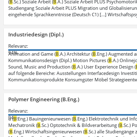
(
B
.Sc.) Soziale Arbeit (
B
.A.) Soziale Arbeit PLUS Psychomotorik
Studiengang Soziale Arbeit PLUS Migration und Globalisierun
eingehende Sprachkenntnisse (Deutsch C1) [...] Wirtschaftsps
Industriedesign (Dipl.)
Relevanz:
94%
Animation and Game (
B
.A.) Architektur (
B
.Eng.) Augmented an
Kommunikationsdesign (Dipl.) Motion Pictures (
B
.A.) Onlinej
Sound, Music and Production (
B
.A.) User Experience Design (
auf folgende Bereiche: Ausstellungen Interfacedesign Investiti
Kommunikationsprodukte Konsumgüter Möbel Strategieentw
Polymer Engineering (B.Eng.)
Relevanz:
94%
u (
B
.Eng.) Bauingenieurwesen (
B
.Eng.) Elektrotechnik und Inf
Mechatronik (
B
.Sc.) Optotechnik & Bildverarbeitung (
B
.Sc.) P
(
B
.Eng.) Wirtschaftsingenieurwesen (
B
.Sc.) alle Studiengänge 