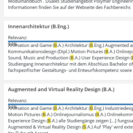
Modulhandbuch . Duales Studienangebot Polymer Engineerin
Informationen finden Sie auf der Webseite des Fachbereichs
Innenarchitektur (B.Eng.)
Relevanz:
94%
Animation and Game (
B
.A.) Architektur (
B
.Eng.) Augmented an
Kommunikationsdesign (Dipl.) Motion Pictures (
B
.A.) Onlinej
Sound, Music and Production (
B
.A.) User Experience Design (
Studiengang Innenarchitektur mit dem Abschluss Bachelor of
fachspezifischer Gestaltungs- und Entwurfskompetenz sowie
Augmented and Virtual Reality Design (B.A.)
Relevanz:
94%
Animation and Game (
B
.A.) Architektur (
B
.Eng.) Industriedesi
Motion Pictures (
B
.A.) Onlinejournalismus (
B
.A.) Onlinekomm
Experience Design (
B
.A.) alle Studiengänge zeigen [...] fungs
Augmented & Virtual Reality Design (
B
.A.) Auf 'Play' wird ex