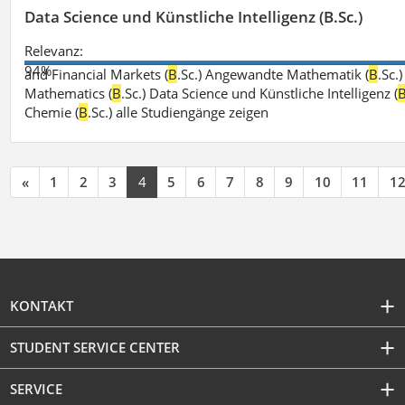
Data Science und Künstliche Intelligenz (B.Sc.)
Relevanz:
94%
and Financial Markets (
B
.Sc.) Angewandte Mathematik (
B
.Sc.
Mathematics (
B
.Sc.) Data Science und Künstliche Intelligenz (
Chemie (
B
.Sc.) alle Studiengänge zeigen
«
1
2
3
4
5
6
7
8
9
10
11
1
KONTAKT
STUDENT SERVICE CENTER
SERVICE