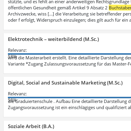
stützte, und es fehlt an einer anderweitigen Rechtsgrundlage 
öffentlichen Gesundheit gemäß Artikel 9 Absatz 2
Buchstabe
Archivzwecke, wiss [...] die Verarbeitung sie betreffender p
oder f erfolgt, Widerspruch einzulegen; dies gilt auch für ei
Elektrotechnik – weiterbildend (M.Sc.)
Relevanz:
58%
wird die Masterarbeit erstellt. Eine detaillierte Darstellung d
Variante *Zugang Zulassungsvoraussetzung für das Master-
Digital, Social and Sustainable Marketing (M.Sc.)
Relevanz:
58%
die Graduiertenschule . Aufbau Eine detaillierte Darstellung 
Zugangsvoraussetzung ist ein einschlägiges und qualifiziert 
Soziale Arbeit (B.A.)