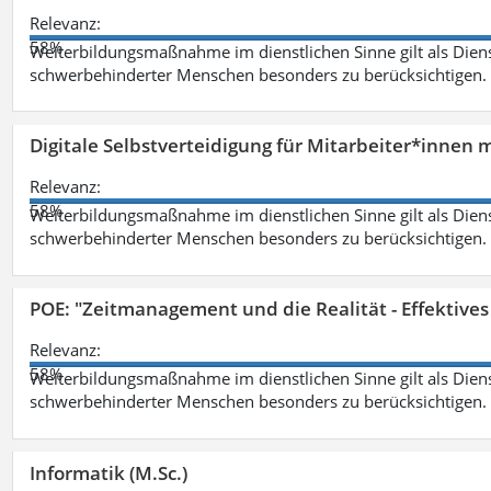
Relevanz:
58%
Weiterbildungsmaßnahme im dienstlichen Sinne gilt als Dien
schwerbehinderter Menschen besonders zu berücksichtigen. Fa
Digitale Selbstverteidigung für Mitarbeiter*innen 
Relevanz:
58%
Weiterbildungsmaßnahme im dienstlichen Sinne gilt als Dien
schwerbehinderter Menschen besonders zu berücksichtigen. Fa
POE: "Zeitmanagement und die Realität - Effektive
Relevanz:
58%
Weiterbildungsmaßnahme im dienstlichen Sinne gilt als Dien
schwerbehinderter Menschen besonders zu berücksichtigen. Fa
Informatik (M.Sc.)