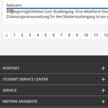
Relevanz:
58%
Zugangsmöglichkeiten zum Studiengang. Eine detaillierte Dar
Zulassungsvoraussetzung für den Masterstudiengang ist ein q
«
1
2
3
4
5
6
7
8
9
10
11
1
KONTAKT
STUDENT SERVICE CENTER
SERVICE
WEITERE ANGEBOTE