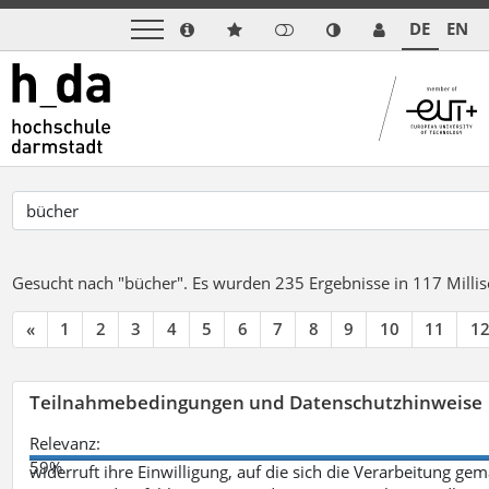
DE
EN
Gesucht nach "bücher".
Es wurden 235 Ergebnisse in 117 Mill
«
1
2
3
4
5
6
7
8
9
10
11
1
Teilnahmebedingungen und Datenschutzhinweise
Relevanz:
59%
widerruft ihre Einwilligung, auf die sich die Verarbeitung ge