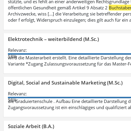
stützte, und es fehlt an einer anderweitigen Rechtsgrundlage 
öffentlichen Gesundheit gemäß Artikel 9 Absatz 2
Buchstabe
Archivzwecke, wiss [...] die Verarbeitung sie betreffender p
oder f erfolgt, Widerspruch einzulegen; dies gilt auch für ei
Elektrotechnik – weiterbildend (M.Sc.)
Relevanz:
58%
wird die Masterarbeit erstellt. Eine detaillierte Darstellung d
Variante *Zugang Zulassungsvoraussetzung für das Master-
Digital, Social and Sustainable Marketing (M.Sc.)
Relevanz:
58%
die Graduiertenschule . Aufbau Eine detaillierte Darstellung 
Zugangsvoraussetzung ist ein einschlägiges und qualifiziert 
Soziale Arbeit (B.A.)