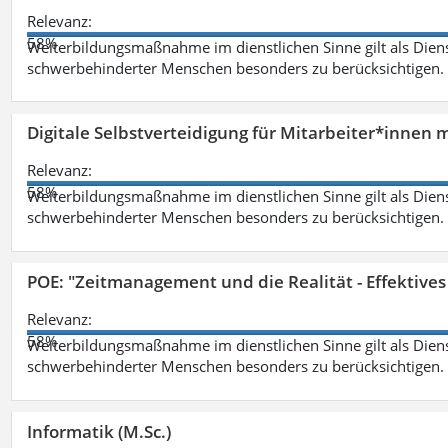
Relevanz:
58%
Weiterbildungsmaßnahme im dienstlichen Sinne gilt als Dien
schwerbehinderter Menschen besonders zu berücksichtigen. Fa
Digitale Selbstverteidigung für Mitarbeiter*innen 
Relevanz:
58%
Weiterbildungsmaßnahme im dienstlichen Sinne gilt als Dien
schwerbehinderter Menschen besonders zu berücksichtigen. Fa
POE: "Zeitmanagement und die Realität - Effektive
Relevanz:
58%
Weiterbildungsmaßnahme im dienstlichen Sinne gilt als Dien
schwerbehinderter Menschen besonders zu berücksichtigen. Fa
Informatik (M.Sc.)