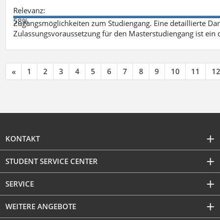
Relevanz:
58%
Zugangsmöglichkeiten zum Studiengang. Eine detaillierte Dar
Zulassungsvoraussetzung für den Masterstudiengang ist ein q
«
1
2
3
4
5
6
7
8
9
10
11
1
KONTAKT
STUDENT SERVICE CENTER
SERVICE
WEITERE ANGEBOTE