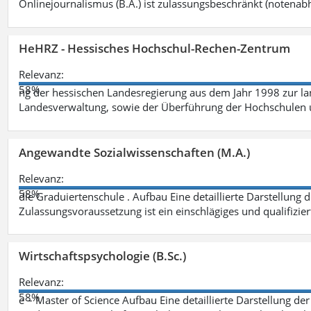
Onlinejournalismus (B.A.) ist zulassungsbeschränkt (notenab
HeHRZ - Hessisches Hochschul-Rechen-Zentrum
Relevanz:
58%
ng der hessischen Landesregierung aus dem Jahr 1998 zur l
Landesverwaltung, sowie der Überführung der Hochschulen 
Angewandte Sozialwissenschaften (M.A.)
Relevanz:
58%
die Graduiertenschule . Aufbau Eine detaillierte Darstellung 
Zulassungsvoraussetzung ist ein einschlägiges und qualifizie
Wirtschaftspsychologie (B.Sc.)
Relevanz:
58%
e – Master of Science Aufbau Eine detaillierte Darstellung der