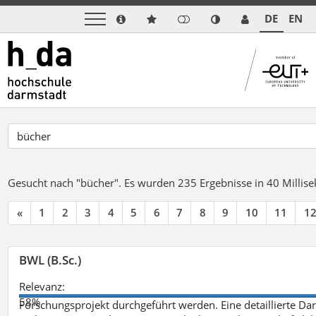
DE
EN
Gesucht nach "bücher".
Es wurden 235 Ergebnisse in 40 Milli
«
1
2
3
4
5
6
7
8
9
10
11
1
BWL (B.Sc.)
Relevanz:
58%
Forschungsprojekt durchgeführt werden. Eine detaillierte Dar