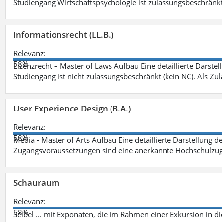
Studiengang Wirtschaftspsychologie ist zulassungsbeschränkt 
Informationsrecht (LL.B.)
Relevanz:
58%
Lizenzrecht – Master of Laws Aufbau Eine detaillierte Darstel
Studiengang ist nicht zulassungsbeschränkt (kein NC). Als Z
User Experience Design (B.A.)
Relevanz:
58%
Media - Master of Arts Aufbau Eine detaillierte Darstellung d
Zugangsvoraussetzungen sind eine anerkannte Hochschulzug
Schauraum
Relevanz:
58%
Seibel ... mit Exponaten, die im Rahmen einer Exkursion in 