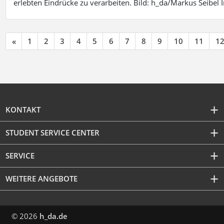
erlebten Eindrücke zu verarbeiten. Bild: h_da/Markus Seibe
«
1
2
3
4
5
6
7
8
9
10
11
1
KONTAKT
STUDENT SERVICE CENTER
SERVICE
WEITERE ANGEBOTE
© 2026
h_da.de