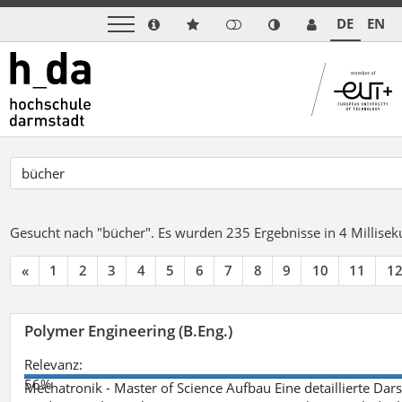
DE
EN
Gesucht nach "bücher".
Es wurden 235 Ergebnisse in 4 Millise
«
1
2
3
4
5
6
7
8
9
10
11
1
Polymer Engineering (B.Eng.)
Relevanz:
56%
Mechatronik - Master of Science Aufbau Eine detaillierte Dars