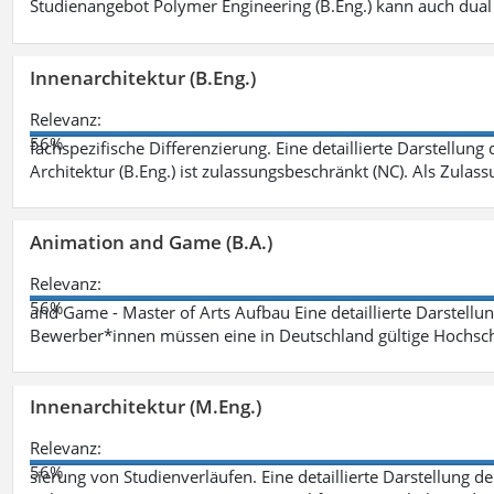
Studienangebot Polymer Engineering (B.Eng.) kann auch dual 
Innenarchitektur (B.Eng.)
Relevanz:
56%
fachspezifische Differenzierung. Eine detaillierte Darstellung
Architektur (B.Eng.) ist zulassungsbeschränkt (NC). Als Zulas
Animation and Game (B.A.)
Relevanz:
56%
and Game - Master of Arts Aufbau Eine detaillierte Darstellu
Bewerber*innen müssen eine in Deutschland gültige Hochsc
Innenarchitektur (M.Eng.)
Relevanz:
56%
sierung von Studienverläufen. Eine detaillierte Darstellung d