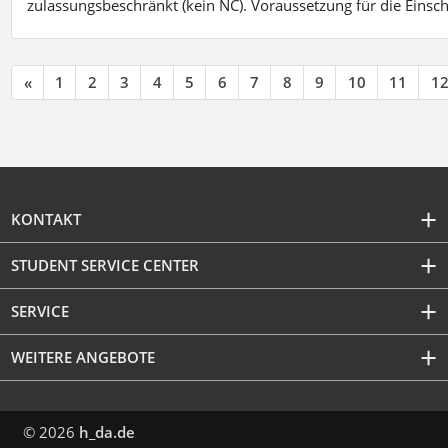
zulassungsbeschränkt (kein NC). Voraussetzung für die Einsch
«
1
2
3
4
5
6
7
8
9
10
11
1
KONTAKT
STUDENT SERVICE CENTER
SERVICE
WEITERE ANGEBOTE
© 2026
h_da.de