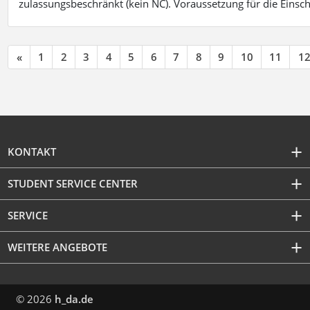
zulassungsbeschränkt (kein NC). Voraussetzung für die Einsch
«
1
2
3
4
5
6
7
8
9
10
11
1
KONTAKT
STUDENT SERVICE CENTER
SERVICE
WEITERE ANGEBOTE
© 2026
h_da.de