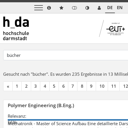
DE
EN
Gesucht nach "bücher".
Es wurden 235 Ergebnisse in 13 Milli
«
1
2
3
4
5
6
7
8
9
10
11
1
Polymer Engineering (B.Eng.)
Relevanz:
56%
Mechatronik - Master of Science Aufbau Eine detaillierte Dars