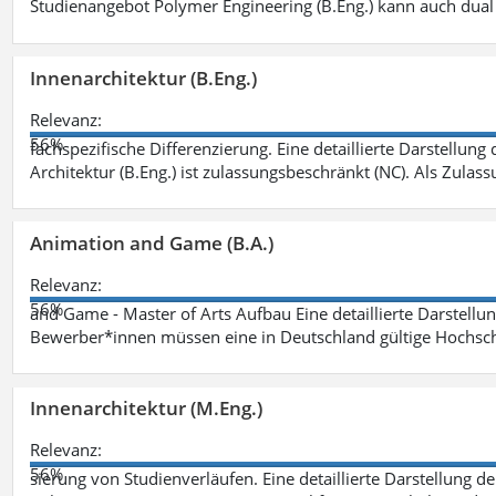
Studienangebot Polymer Engineering (B.Eng.) kann auch dual 
Innenarchitektur (B.Eng.)
Relevanz:
56%
fachspezifische Differenzierung. Eine detaillierte Darstellung
Architektur (B.Eng.) ist zulassungsbeschränkt (NC). Als Zulas
Animation and Game (B.A.)
Relevanz:
56%
and Game - Master of Arts Aufbau Eine detaillierte Darstellu
Bewerber*innen müssen eine in Deutschland gültige Hochsc
Innenarchitektur (M.Eng.)
Relevanz:
56%
sierung von Studienverläufen. Eine detaillierte Darstellung d