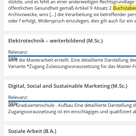
stützte, und es fehlt an einer anderweitigen Rechtsgrundlage 
öffentlichen Gesundheit gemäß Artikel 9 Absatz 2
Buchstabe
Archivzwecke, wiss [...] die Verarbeitung sie betreffender p
oder f erfolgt, Widerspruch einzulegen; dies gilt auch für ei
Elektrotechnik – weiterbildend (M.Sc.)
Relevanz:
58%
wird die Masterarbeit erstellt. Eine detaillierte Darstellung d
Variante *Zugang Zulassungsvoraussetzung für das Master-
Digital, Social and Sustainable Marketing (M.Sc.)
Relevanz:
58%
die Graduiertenschule . Aufbau Eine detaillierte Darstellung 
Zugangsvoraussetzung ist ein einschlägiges und qualifiziert 
Soziale Arbeit (B.A.)