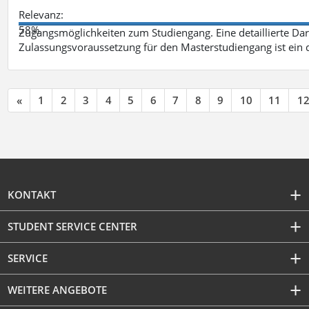
Relevanz:
58%
Zugangsmöglichkeiten zum Studiengang. Eine detaillierte Dar
Zulassungsvoraussetzung für den Masterstudiengang ist ein q
«
1
2
3
4
5
6
7
8
9
10
11
1
KONTAKT
STUDENT SERVICE CENTER
SERVICE
WEITERE ANGEBOTE