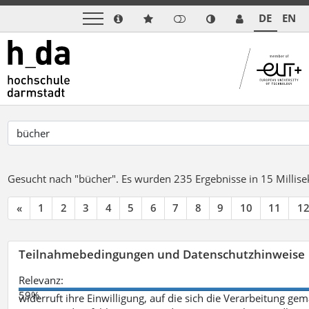
DE
EN
Gesucht nach "bücher".
Es wurden 235 Ergebnisse in 15 Milli
«
1
2
3
4
5
6
7
8
9
10
11
1
Teilnahmebedingungen und Datenschutzhinweise
Relevanz:
59%
widerruft ihre Einwilligung, auf die sich die Verarbeitung ge