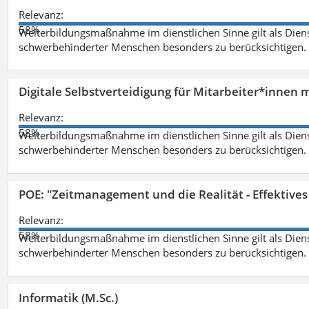
Relevanz:
58%
Weiterbildungsmaßnahme im dienstlichen Sinne gilt als Dien
schwerbehinderter Menschen besonders zu berücksichtigen. Fa
Digitale Selbstverteidigung für Mitarbeiter*innen 
Relevanz:
58%
Weiterbildungsmaßnahme im dienstlichen Sinne gilt als Dien
schwerbehinderter Menschen besonders zu berücksichtigen. Fa
POE: "Zeitmanagement und die Realität - Effektive
Relevanz:
58%
Weiterbildungsmaßnahme im dienstlichen Sinne gilt als Dien
schwerbehinderter Menschen besonders zu berücksichtigen. Fa
Informatik (M.Sc.)