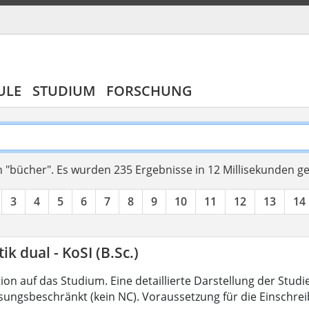
ULE
STUDIUM
FORSCHUNG
 "bücher".
Es wurden 235 Ergebnisse in 12 Millisekunden g
3
4
5
6
7
8
9
10
11
12
13
14
ik dual - KoSI (B.Sc.)
on auf das Studium. Eine detaillierte Darstellung der Studi
ssungsbeschränkt (kein NC). Voraussetzung für die Einschrei