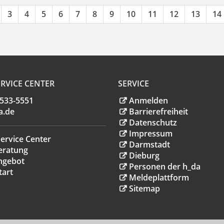
3
4
5
6
7
8
9
10
11
12
13
14
RVICE CENTER
SERVICE
.533-5551
Anmelden
a
.
de
Barrierefreiheit
Datenschutz
Impressum
ervice Center
Darmstadt
eratung
Dieburg
ngebot
Personen der h_da
tart
Meldeplattform
Sitemap