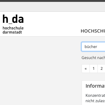
HOCHSCH
Gesucht nach
«
1
2
Informat
Konzentrati
nicht zula