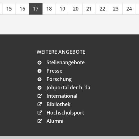
15
16
17
18
19
20
21
22
23
24
WEITERE ANGEBOTE
Stellenangebote
Presse
Forschung
Jobportal der h_da
International
Bibliothek
Hochschulsport
Alumni