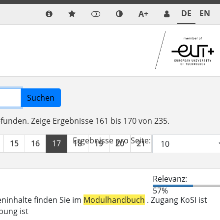
DE
EN
A+
Suchen
efunden.
Zeige Ergebnisse 161 bis 170 von 235.
Ergebnisse pro Seite:
15
16
17
18
19
20
21
22
23
24
Relevanz:
57%
eninhalte finden Sie im
Modulhandbuch
. Zugang KoSI ist
bung ist