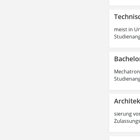
Technisc
meist in Un
Studienang
Bachelo
Mechatronik
Studienang
Architek
sierung von
Zulassungs