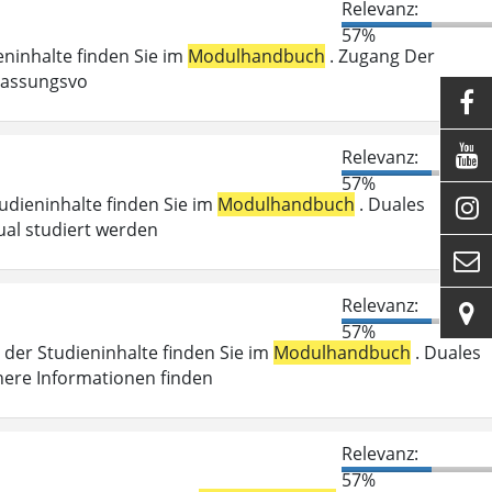
Relevanz:
57%
ieninhalte finden Sie im
Modulhandbuch
. Zugang Der
ulassungsvo


Relevanz:
57%
tudieninhalte finden Sie im
Modulhandbuch
. Duales

ual studiert werden

Relevanz:

57%
der Studieninhalte finden Sie im
Modulhandbuch
. Duales
here Informationen finden
Relevanz:
57%