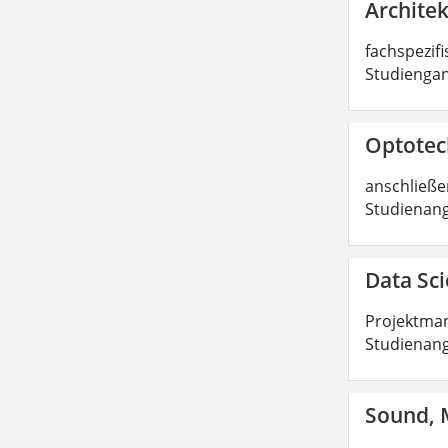
Architek
fachspezifi
Studiengan
Optotech
anschließen
Studienang
Data Sci
Projektman
Studienang
Sound, M