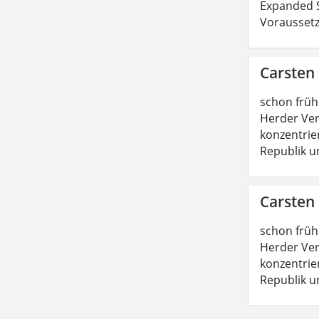
Expanded S
Voraussetz
Carsten
schon früh
Herder Ver
konzentrie
Republik u
Carsten
schon früh
Herder Ver
konzentrie
Republik u