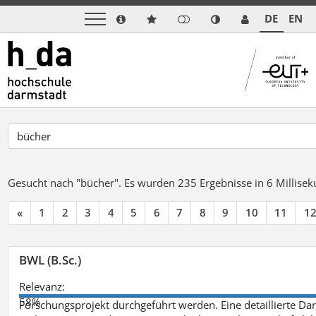
DE
EN
Gesucht nach "bücher".
Es wurden 235 Ergebnisse in 6 Millise
«
1
2
3
4
5
6
7
8
9
10
11
1
BWL (B.Sc.)
Relevanz:
58%
Forschungsprojekt durchgeführt werden. Eine detaillierte Dar