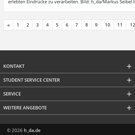
erlebten Eindrücke zu verarbeiten. Bild: h_da/Markus Seibe
«
1
2
3
4
5
6
7
8
9
10
11
1
KONTAKT
STUDENT SERVICE CENTER
SERVICE
WEITERE ANGEBOTE
© 2026
h_da.de