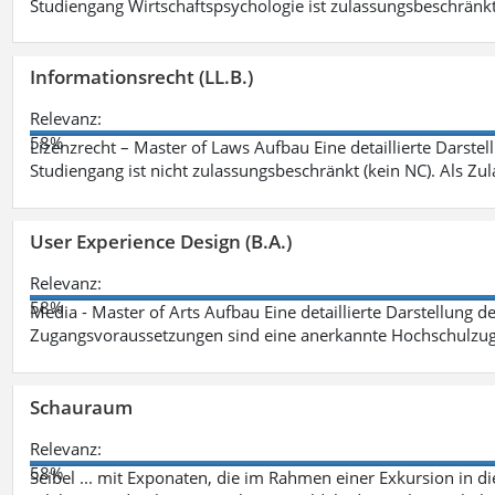
Studiengang Wirtschaftspsychologie ist zulassungsbeschränkt 
Informationsrecht (LL.B.)
Relevanz:
58%
Lizenzrecht – Master of Laws Aufbau Eine detaillierte Darstel
Studiengang ist nicht zulassungsbeschränkt (kein NC). Als Z
User Experience Design (B.A.)
Relevanz:
58%
Media - Master of Arts Aufbau Eine detaillierte Darstellung d
Zugangsvoraussetzungen sind eine anerkannte Hochschulzug
Schauraum
Relevanz:
58%
Seibel ... mit Exponaten, die im Rahmen einer Exkursion in 