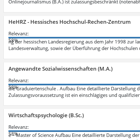
Onlinejournalismus (B.A.) ist zulassungsbeschränkt (notenab
HeHRZ - Hessisches Hochschul-Rechen-Zentrum
Relevanz:
58%
ng der hessischen Landesregierung aus dem Jahr 1998 zur l
Landesverwaltung, sowie der Überführung der Hochschulen 
Angewandte Sozialwissenschaften (M.A.)
Relevanz:
58%
die Graduiertenschule . Aufbau Eine detaillierte Darstellung 
Zulassungsvoraussetzung ist ein einschlägiges und qualifizie
Wirtschaftspsychologie (B.Sc.)
Relevanz:
58%
e – Master of Science Aufbau Eine detaillierte Darstellung der