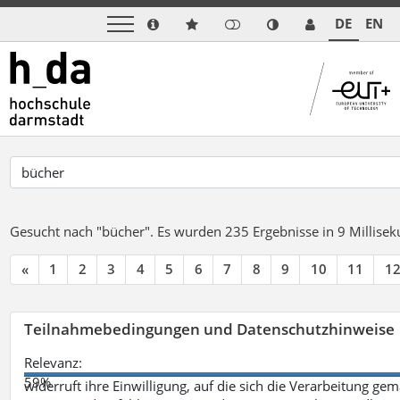
DE
EN
Gesucht nach "bücher".
Es wurden 235 Ergebnisse in 9 Millise
«
1
2
3
4
5
6
7
8
9
10
11
1
Teilnahmebedingungen und Datenschutzhinweise
Relevanz:
59%
widerruft ihre Einwilligung, auf die sich die Verarbeitung ge