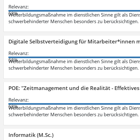
Relevanz:
58%
Weiterbildungsmaßnahme im dienstlichen Sinne gilt als Dien
schwerbehinderter Menschen besonders zu berücksichtigen. Fa
Digitale Selbstverteidigung für Mitarbeiter*innen 
Relevanz:
58%
Weiterbildungsmaßnahme im dienstlichen Sinne gilt als Dien
schwerbehinderter Menschen besonders zu berücksichtigen. Fa
POE: "Zeitmanagement und die Realität - Effektive
Relevanz:
58%
Weiterbildungsmaßnahme im dienstlichen Sinne gilt als Dien
schwerbehinderter Menschen besonders zu berücksichtigen. Fa
Informatik (M.Sc.)