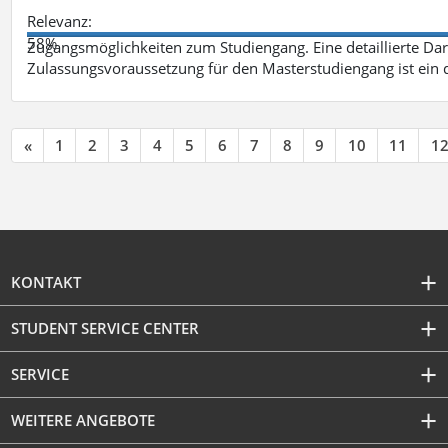
Relevanz:
58%
Zugangsmöglichkeiten zum Studiengang. Eine detaillierte Dar
Zulassungsvoraussetzung für den Masterstudiengang ist ein q
«
1
2
3
4
5
6
7
8
9
10
11
1
KONTAKT
STUDENT SERVICE CENTER
SERVICE
WEITERE ANGEBOTE