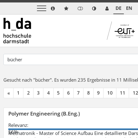
DE
EN
Gesucht nach "bücher".
Es wurden 235 Ergebnisse in 11 Milli
«
1
2
3
4
5
6
7
8
9
10
11
1
Polymer Engineering (B.Eng.)
Relevanz:
56%
Mechatronik - Master of Science Aufbau Eine detaillierte Dars