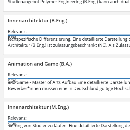
Studienangebot Polymer Engineering (B.Eng.) kann auch dual 
Innenarchitektur (B.Eng.)
Relevanz:
56%
fachspezifische Differenzierung. Eine detaillierte Darstellung
Architektur (B.Eng.) ist zulassungsbeschränkt (NC). Als Zulas
Animation and Game (B.A.)
Relevanz:
56%
and Game - Master of Arts Aufbau Eine detaillierte Darstellu
Bewerber*innen müssen eine in Deutschland gültige Hochsc
Innenarchitektur (M.Eng.)
Relevanz:
56%
sierung von Studienverläufen. Eine detaillierte Darstellung d