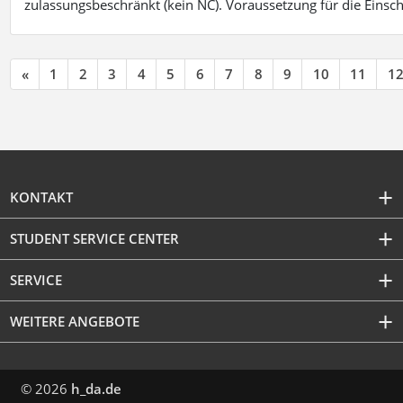
zulassungsbeschränkt (kein NC). Voraussetzung für die Einsch
«
1
2
3
4
5
6
7
8
9
10
11
1
KONTAKT
STUDENT SERVICE CENTER
SERVICE
WEITERE ANGEBOTE
© 2026
h_da.de