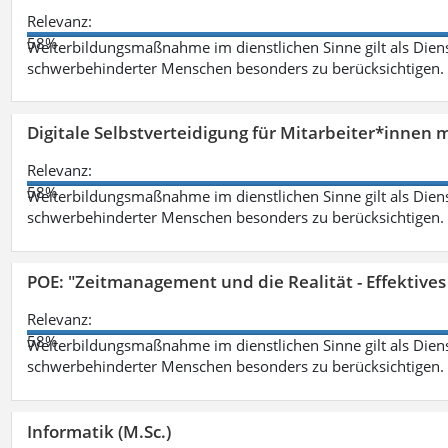
Relevanz:
58%
Weiterbildungsmaßnahme im dienstlichen Sinne gilt als Dien
schwerbehinderter Menschen besonders zu berücksichtigen. Fa
Digitale Selbstverteidigung für Mitarbeiter*innen 
Relevanz:
58%
Weiterbildungsmaßnahme im dienstlichen Sinne gilt als Dien
schwerbehinderter Menschen besonders zu berücksichtigen. Fa
POE: "Zeitmanagement und die Realität - Effektive
Relevanz:
58%
Weiterbildungsmaßnahme im dienstlichen Sinne gilt als Dien
schwerbehinderter Menschen besonders zu berücksichtigen. Fa
Informatik (M.Sc.)