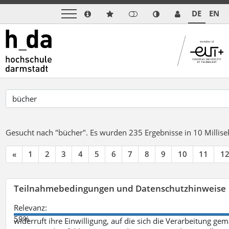
DE
EN
Gesucht nach "bücher".
Es wurden 235 Ergebnisse in 10 Milli
«
1
2
3
4
5
6
7
8
9
10
11
1
Teilnahmebedingungen und Datenschutzhinweise
Relevanz:
59%
widerruft ihre Einwilligung, auf die sich die Verarbeitung ge