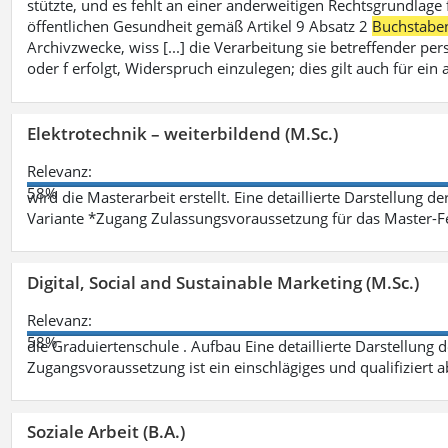
stützte, und es fehlt an einer anderweitigen Rechtsgrundlage 
öffentlichen Gesundheit gemäß Artikel 9 Absatz 2
Buchstabe
Archivzwecke, wiss [...] die Verarbeitung sie betreffender p
oder f erfolgt, Widerspruch einzulegen; dies gilt auch für ei
Elektrotechnik – weiterbildend (M.Sc.)
Relevanz:
58%
wird die Masterarbeit erstellt. Eine detaillierte Darstellung d
Variante *Zugang Zulassungsvoraussetzung für das Master-
Digital, Social and Sustainable Marketing (M.Sc.)
Relevanz:
58%
die Graduiertenschule . Aufbau Eine detaillierte Darstellung 
Zugangsvoraussetzung ist ein einschlägiges und qualifiziert 
Soziale Arbeit (B.A.)