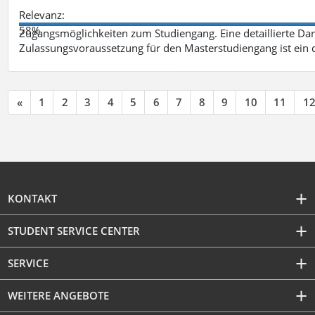
Relevanz:
58%
Zugangsmöglichkeiten zum Studiengang. Eine detaillierte Dar
Zulassungsvoraussetzung für den Masterstudiengang ist ein q
«
1
2
3
4
5
6
7
8
9
10
11
1
KONTAKT
STUDENT SERVICE CENTER
SERVICE
WEITERE ANGEBOTE