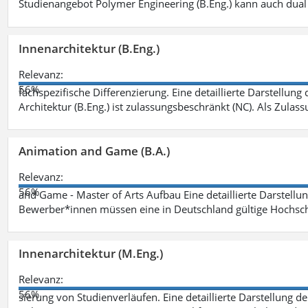
Studienangebot Polymer Engineering (B.Eng.) kann auch dual 
Innenarchitektur (B.Eng.)
Relevanz:
56%
fachspezifische Differenzierung. Eine detaillierte Darstellung
Architektur (B.Eng.) ist zulassungsbeschränkt (NC). Als Zulas
Animation and Game (B.A.)
Relevanz:
56%
and Game - Master of Arts Aufbau Eine detaillierte Darstellu
Bewerber*innen müssen eine in Deutschland gültige Hochsc
Innenarchitektur (M.Eng.)
Relevanz:
56%
sierung von Studienverläufen. Eine detaillierte Darstellung d