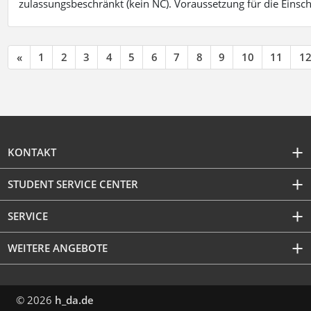
zulassungsbeschränkt (kein NC). Voraussetzung für die Einsch
«
1
2
3
4
5
6
7
8
9
10
11
1
KONTAKT
STUDENT SERVICE CENTER
SERVICE
WEITERE ANGEBOTE
© 2026
h_da.de