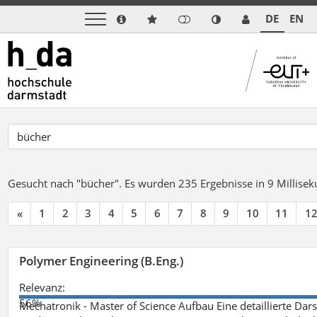
DE
EN
Gesucht nach "bücher".
Es wurden 235 Ergebnisse in 9 Millise
«
1
2
3
4
5
6
7
8
9
10
11
1
Polymer Engineering (B.Eng.)
Relevanz:
56%
Mechatronik - Master of Science Aufbau Eine detaillierte Dars