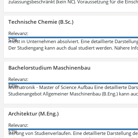
zulassungsbeschränkt (kein NC). Voraussetzung für die Einsch
Technische Chemie (B.Sc.)
Relevanz:
57%
meist in Unternehmen absolviert. Eine detaillierte Darstellun
Der Studiengang kann auch dual studiert werden. Nähere In
Bachelorstudium Maschinenbau
Relevanz:
57%
Mechatronik - Master of Science Aufbau Eine detaillierte Dars
Studienangebot Allgemeiner Maschinenbau (B.Eng.) kann auc
Architektur (M.Eng.)
Relevanz:
57%
sierung von Studienverläufen. Eine detaillierte Darstellung d