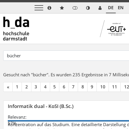
DE
EN
Gesucht nach "bücher".
Es wurden 235 Ergebnisse in 7 Millise
«
1
2
3
4
5
6
7
8
9
10
11
1
Informatik dual - KoSI (B.Sc.)
Relevanz:
57%
Konzentration auf das Studium. Eine detaillierte Darstellung 