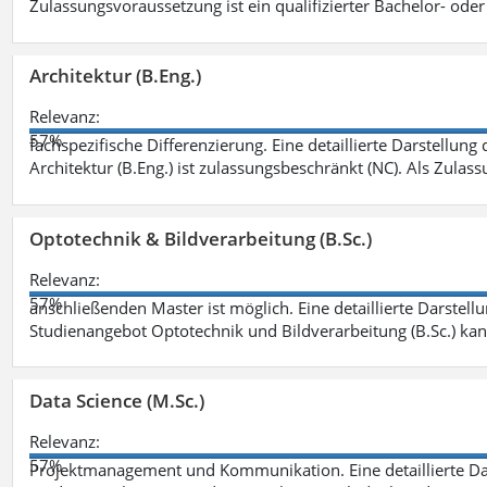
Zulassungsvoraussetzung ist ein qualifizierter Bachelor- od
Architektur (B.Eng.)
Relevanz:
57%
fachspezifische Differenzierung. Eine detaillierte Darstellung
Architektur (B.Eng.) ist zulassungsbeschränkt (NC). Als Zulas
Optotechnik & Bildverarbeitung (B.Sc.)
Relevanz:
57%
anschließenden Master ist möglich. Eine detaillierte Darstell
Studienangebot Optotechnik und Bildverarbeitung (B.Sc.) ka
Data Science (M.Sc.)
Relevanz:
57%
Projektmanagement und Kommunikation. Eine detaillierte Dar