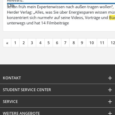
57%
schon früh mein Expertenwissen nach außen tragen wollen“,
Herder Verlag: „Alles, was Sie über Energiesparen wissen mü
konzentriert sich nurmehr auf seine Videos, Vorträge und
Bü
unterwegs und hat 14 Filmbeiträge
«
1
2
3
4
5
6
7
8
9
10
11
1
KONTAKT
STUDENT SERVICE CENTER
SERVICE
WEITERE ANGEBOTE