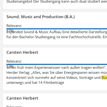
Studienangebot Der Studiengang kann auch dual studiert we
Sound, Music and Production (B.A.)
Relevanz:
57%
Expanded Sound & Music Aufbau Eine detaillierte Darstellung
für den Bachelor-Studiengang ist eine Fachhochschulreife. Ein
Carsten Herbert
Relevanz:
57%
schon früh mein Expertenwissen nach außen tragen wollen“,
Herder Verlag: „Alles, was Sie über Energiesparen wissen mü
konzentriert sich nurmehr auf seine Videos, Vorträge und
Bü
unterwegs und hat 14 Filmbeiträge
Carsten Herbert
Relevanz: