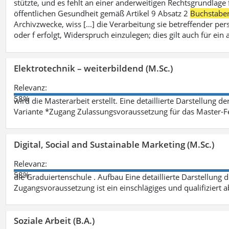
stützte, und es fehlt an einer anderweitigen Rechtsgrundlage 
öffentlichen Gesundheit gemäß Artikel 9 Absatz 2
Buchstabe
Archivzwecke, wiss [...] die Verarbeitung sie betreffender p
oder f erfolgt, Widerspruch einzulegen; dies gilt auch für ei
Elektrotechnik – weiterbildend (M.Sc.)
Relevanz:
58%
wird die Masterarbeit erstellt. Eine detaillierte Darstellung d
Variante *Zugang Zulassungsvoraussetzung für das Master-
Digital, Social and Sustainable Marketing (M.Sc.)
Relevanz:
58%
die Graduiertenschule . Aufbau Eine detaillierte Darstellung 
Zugangsvoraussetzung ist ein einschlägiges und qualifiziert 
Soziale Arbeit (B.A.)