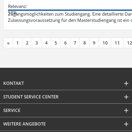
Relevanz:
58%
Zugangsmöglichkeiten zum Studiengang. Eine detaillierte Dar
Zulassungsvoraussetzung für den Masterstudiengang ist ein q
«
1
2
3
4
5
6
7
8
9
10
11
1
KONTAKT
STUDENT SERVICE CENTER
SERVICE
WEITERE ANGEBOTE