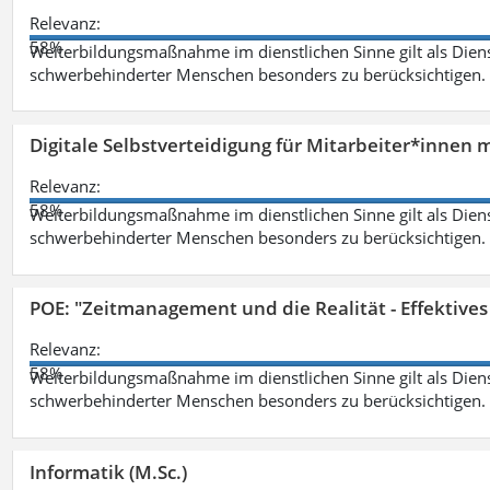
Relevanz:
58%
Weiterbildungsmaßnahme im dienstlichen Sinne gilt als Dien
schwerbehinderter Menschen besonders zu berücksichtigen. Fa
Digitale Selbstverteidigung für Mitarbeiter*innen 
Relevanz:
58%
Weiterbildungsmaßnahme im dienstlichen Sinne gilt als Dien
schwerbehinderter Menschen besonders zu berücksichtigen. Fa
POE: "Zeitmanagement und die Realität - Effektive
Relevanz:
58%
Weiterbildungsmaßnahme im dienstlichen Sinne gilt als Dien
schwerbehinderter Menschen besonders zu berücksichtigen. Fa
Informatik (M.Sc.)