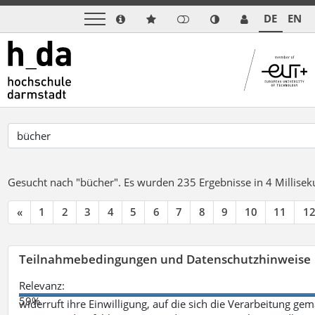
DE
EN
Gesucht nach "bücher".
Es wurden 235 Ergebnisse in 4 Millise
«
1
2
3
4
5
6
7
8
9
10
11
1
Teilnahmebedingungen und Datenschutzhinweise
Relevanz:
59%
widerruft ihre Einwilligung, auf die sich die Verarbeitung ge