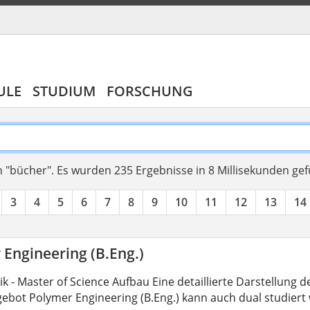
ULE
STUDIUM
FORSCHUNG
 "bücher".
Es wurden 235 Ergebnisse in 8 Millisekunden ge
3
4
5
6
7
8
9
10
11
12
13
14
 Engineering (B.Eng.)
 - Master of Science Aufbau Eine detaillierte Darstellung d
ebot Polymer Engineering (B.Eng.) kann auch dual studiert