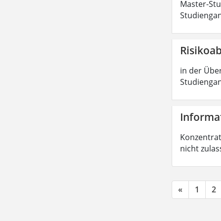
Master-Stud
Studiengan
Risikoa
in der Über
Studiengan
Informat
Konzentrati
nicht zula
«
1
2