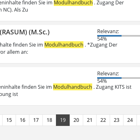
ieninhalte finden Sie im
Modulhandbuch
. Zugang Der
 NC). Als Zu
(RASUM) (M.Sc.)
Relevanz:
54%
nhalte finden Sie im
Modulhandbuch
. *Zugang Der
or allem an:
Relevanz:
54%
eninhalte finden Sie im
Modulhandbuch
. Zugang KITS ist
bung ist
15
16
17
18
19
20
21
22
23
24