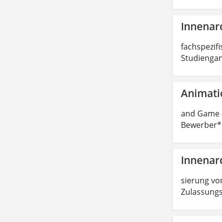
Innenarc
fachspezifi
Studiengan
Animati
and Game -
Bewerber*i
Innenarc
sierung von
Zulassungs