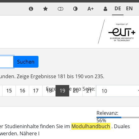
DE
EN
A+
Suchen
funden.
Zeige Ergebnisse 181 bis 190 von 235.
Ergebnisse pro Seite:
15
16
17
18
19
20
21
22
23
24
Relevanz:
56%
er Studieninhalte finden Sie im
Modulhandbuch
. Duales
 werden. Nähere I