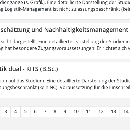
iengänge (s. Grafik). Eine detaillierte Darstellung der Stud
g Logistik-Management ist nicht zulassungsbeschränkt (kein
bschätzung und Nachhaltigkeitsmanagement 
sicht dargestellt. Eine detaillierte Darstellung der Studieni
g hat besondere Zugangsvoraussetzungen: Er richtet sich v
ik dual - KITS (B.Sc.)
on auf das Studium. Eine detaillierte Darstellung der Studi
ssungsbeschränkt (kein NC). Voraussetzung für die Einschrei
3
4
5
6
7
8
9
10
11
12
13
14