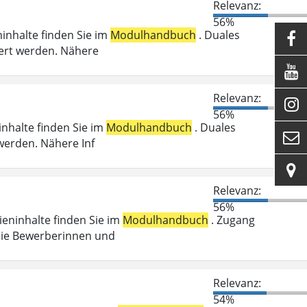
Relevanz:
56%
ninhalte finden Sie im
Modulhandbuch
. Duales

ert werden. Nähere

Relevanz:

56%
inhalte finden Sie im
Modulhandbuch
. Duales

werden. Nähere Inf

Relevanz:
56%
dieninhalte finden Sie im
Modulhandbuch
. Zugang
die Bewerberinnen und
Relevanz:
54%