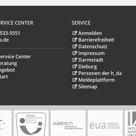
RVICE CENTER
SERVICE
.533-5551
Anmelden
a
.
de
Barrierefreiheit
Datenschutz
Impressum
ervice Center
Darmstadt
eratung
Dieburg
ngebot
Personen der h_da
tart
Meldeplattform
Sitemap