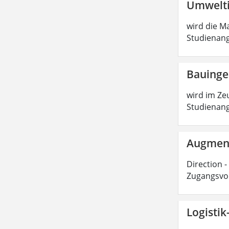
Umwelti
wird die Ma
Studienang
Bauinge
wird im Zeu
Studienang
Augmente
Direction -
Zugangsvor
Logisti