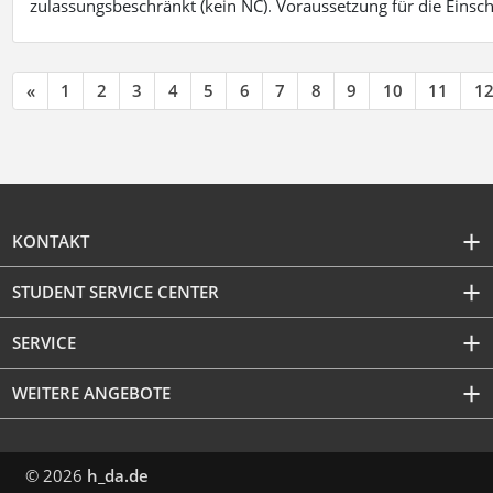
zulassungsbeschränkt (kein NC). Voraussetzung für die Einsch
«
1
2
3
4
5
6
7
8
9
10
11
1
KONTAKT
STUDENT SERVICE CENTER
SERVICE
WEITERE ANGEBOTE
© 2026
h_da.de