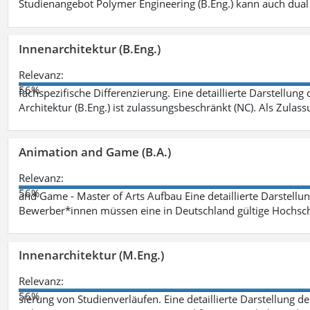
Studienangebot Polymer Engineering (B.Eng.) kann auch dual 
Innenarchitektur (B.Eng.)
Relevanz:
56%
fachspezifische Differenzierung. Eine detaillierte Darstellung
Architektur (B.Eng.) ist zulassungsbeschränkt (NC). Als Zulas
Animation and Game (B.A.)
Relevanz:
56%
and Game - Master of Arts Aufbau Eine detaillierte Darstellu
Bewerber*innen müssen eine in Deutschland gültige Hochsc
Innenarchitektur (M.Eng.)
Relevanz:
56%
sierung von Studienverläufen. Eine detaillierte Darstellung d