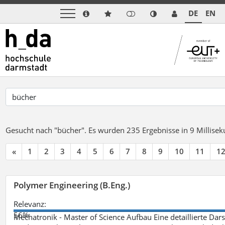
DE
EN
Gesucht nach "bücher".
Es wurden 235 Ergebnisse in 9 Millise
«
1
2
3
4
5
6
7
8
9
10
11
1
Polymer Engineering (B.Eng.)
Relevanz:
56%
Mechatronik - Master of Science Aufbau Eine detaillierte Dars