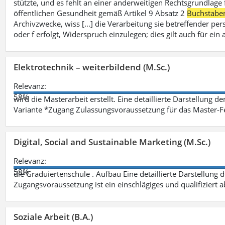
stützte, und es fehlt an einer anderweitigen Rechtsgrundlage 
öffentlichen Gesundheit gemäß Artikel 9 Absatz 2
Buchstabe
Archivzwecke, wiss [...] die Verarbeitung sie betreffender p
oder f erfolgt, Widerspruch einzulegen; dies gilt auch für ei
Elektrotechnik – weiterbildend (M.Sc.)
Relevanz:
58%
wird die Masterarbeit erstellt. Eine detaillierte Darstellung d
Variante *Zugang Zulassungsvoraussetzung für das Master-
Digital, Social and Sustainable Marketing (M.Sc.)
Relevanz:
58%
die Graduiertenschule . Aufbau Eine detaillierte Darstellung 
Zugangsvoraussetzung ist ein einschlägiges und qualifiziert 
Soziale Arbeit (B.A.)