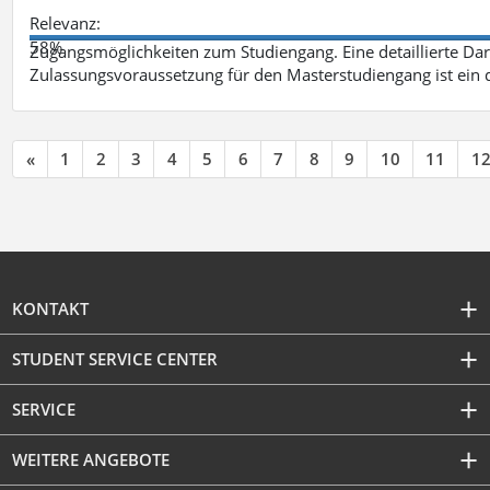
Relevanz:
58%
Zugangsmöglichkeiten zum Studiengang. Eine detaillierte Dar
Zulassungsvoraussetzung für den Masterstudiengang ist ein q
«
1
2
3
4
5
6
7
8
9
10
11
1
KONTAKT
STUDENT SERVICE CENTER
SERVICE
WEITERE ANGEBOTE