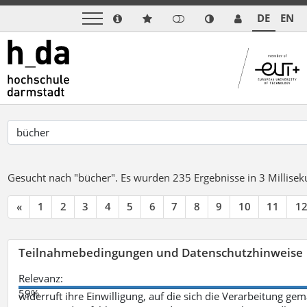
DE
EN
Gesucht nach "bücher".
Es wurden 235 Ergebnisse in 3 Millise
«
1
2
3
4
5
6
7
8
9
10
11
1
Teilnahmebedingungen und Datenschutzhinweise
Relevanz:
59%
widerruft ihre Einwilligung, auf die sich die Verarbeitung ge