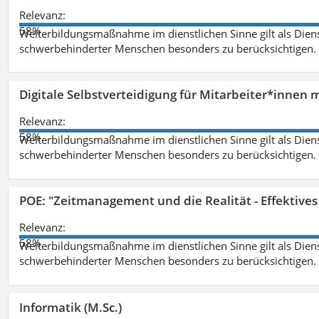
Relevanz:
58%
Weiterbildungsmaßnahme im dienstlichen Sinne gilt als Dien
schwerbehinderter Menschen besonders zu berücksichtigen. Fa
Digitale Selbstverteidigung für Mitarbeiter*innen 
Relevanz:
58%
Weiterbildungsmaßnahme im dienstlichen Sinne gilt als Dien
schwerbehinderter Menschen besonders zu berücksichtigen. Fa
POE: "Zeitmanagement und die Realität - Effektive
Relevanz:
58%
Weiterbildungsmaßnahme im dienstlichen Sinne gilt als Dien
schwerbehinderter Menschen besonders zu berücksichtigen. Fa
Informatik (M.Sc.)