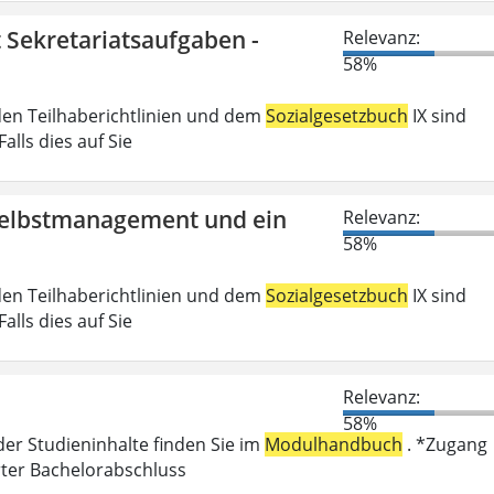
t Sekretariatsaufgaben -
Relevanz:
58%
den Teilhaberichtlinien und dem
Sozialgesetzbuch
IX sind
lls dies auf Sie
 Selbstmanagement und ein
Relevanz:
58%
den Teilhaberichtlinien und dem
Sozialgesetzbuch
IX sind
lls dies auf Sie
Relevanz:
58%
der Studieninhalte finden Sie im
Modulhandbuch
. *Zugang
rter Bachelorabschluss