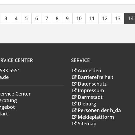
3
4
5
6
7
8
9
10
11
12
13
14
RVICE CENTER
SERVICE
.533-5551
Anmelden
a
.
de
Barrierefreiheit
Datenschutz
Impressum
ervice Center
Darmstadt
eratung
Dieburg
ngebot
Personen der h_da
tart
Meldeplattform
Sitemap