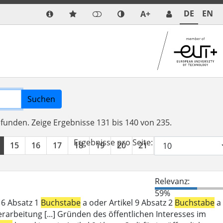
DE
EN
A+
Suchen
efunden.
Zeige Ergebnisse 131 bis 140 von 235.
Ergebnisse pro Seite:
15
16
17
18
19
20
21
22
23
24
Relevanz:
59%
l 6 Absatz 1
Buchstabe
a oder Artikel 9 Absatz 2
Buchstabe
a
erarbeitung [...] Gründen des öffentlichen Interesses im