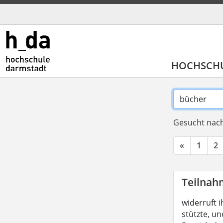
HOCHSCH
Gesucht nach
«
1
2
Teilnah
widerruft i
stützte, un