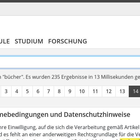
ULE
STUDIUM
FORSCHUNG
 "bücher".
Es wurden 235 Ergebnisse in 13 Millisekunden g
3
4
5
6
7
8
9
10
11
12
13
14
mebedingungen und Datenschutzhinweise
hre Einwilligung, auf die sich die Verarbeitung gemäß Artike
d es fehlt an einer anderweitigen Rechtsgrundlage für die V