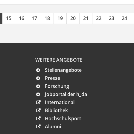
15
16
17
18
19
20
21
22
23
24
WEITERE ANGEBOTE
Stellenangebote
Presse
Forschung
Jobportal der h_da
International
Bibliothek
Hochschulsport
Alumni