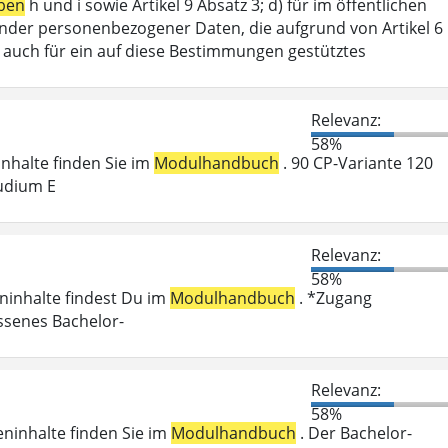
ben
h und i sowie Artikel 9 Absatz 3; d) für im öffentlichen
ffender personenbezogener Daten, die aufgrund von Artikel 6
lt auch für ein auf diese Bestimmungen gestütztes
Relevanz:
58%
ninhalte finden Sie im
Modulhandbuch
. 90 CP-Variante 120
udium E
Relevanz:
58%
eninhalte findest Du im
Modulhandbuch
. *Zugang
ossenes Bachelor-
Relevanz:
58%
eninhalte finden Sie im
Modulhandbuch
. Der Bachelor-