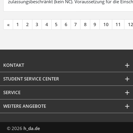
zulassungsbeschränkt (kein NC). Voraussetzung für die Einsch
«
1
2
3
4
5
6
7
8
9
10
11
1
KONTAKT
STUDENT SERVICE CENTER
SERVICE
WEITERE ANGEBOTE
© 2026
h_da.de