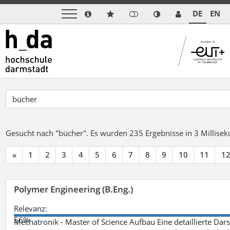
DE
EN
Gesucht nach "bücher".
Es wurden 235 Ergebnisse in 3 Millise
«
1
2
3
4
5
6
7
8
9
10
11
1
Polymer Engineering (B.Eng.)
Relevanz:
56%
Mechatronik - Master of Science Aufbau Eine detaillierte Dars