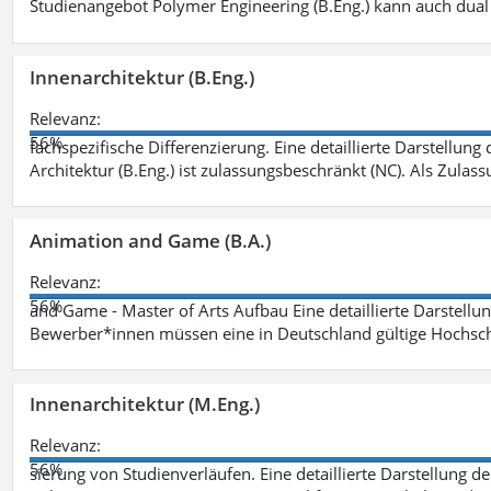
Studienangebot Polymer Engineering (B.Eng.) kann auch dual 
Innenarchitektur (B.Eng.)
Relevanz:
56%
fachspezifische Differenzierung. Eine detaillierte Darstellung
Architektur (B.Eng.) ist zulassungsbeschränkt (NC). Als Zulas
Animation and Game (B.A.)
Relevanz:
56%
and Game - Master of Arts Aufbau Eine detaillierte Darstellu
Bewerber*innen müssen eine in Deutschland gültige Hochsc
Innenarchitektur (M.Eng.)
Relevanz:
56%
sierung von Studienverläufen. Eine detaillierte Darstellung d