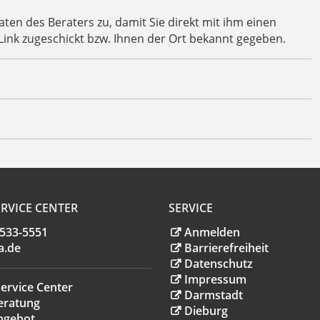
en des Beraters zu, damit Sie direkt mit ihm einen
Link zugeschickt bzw. Ihnen der Ort bekannt gegeben.
RVICE CENTER
SERVICE
.533-5551
Anmelden
a
.
de
Barrierefreiheit
Datenschutz
Impressum
ervice Center
Darmstadt
eratung
Dieburg
ngebot