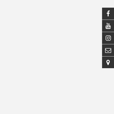




