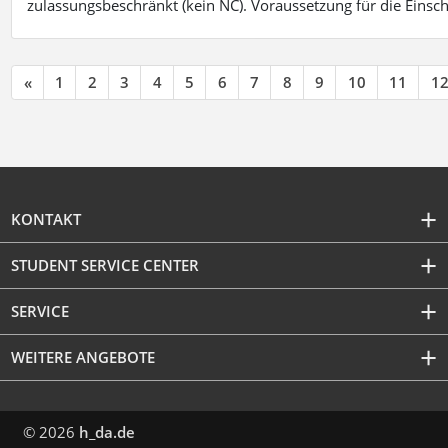
zulassungsbeschränkt (kein NC). Voraussetzung für die Einsch
«
1
2
3
4
5
6
7
8
9
10
11
1
KONTAKT
STUDENT SERVICE CENTER
SERVICE
WEITERE ANGEBOTE
© 2026
h_da.de