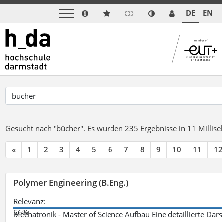
DE
EN
Gesucht nach "bücher".
Es wurden 235 Ergebnisse in 11 Milli
«
1
2
3
4
5
6
7
8
9
10
11
1
Polymer Engineering (B.Eng.)
Relevanz:
56%
Mechatronik - Master of Science Aufbau Eine detaillierte Dars