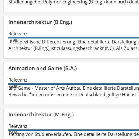
Studienangebot Polymer Engineering (B.Eng.) kann auch dual 
Innenarchitektur (B.Eng.)
Relevanz:
56%
fachspezifische Differenzierung. Eine detaillierte Darstellung
Architektur (B.Eng.) ist zulassungsbeschränkt (NC). Als Zulas
Animation and Game (B.A.)
Relevanz:
56%
and Game - Master of Arts Aufbau Eine detaillierte Darstellu
Bewerber*innen müssen eine in Deutschland gültige Hochsc
Innenarchitektur (M.Eng.)
Relevanz:
56%
sierung von Studienverläufen. Eine detaillierte Darstellung d