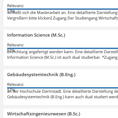
Relevanz:
57%
schließt sich die Masterarbeit an. Eine detaillierte Darstellun
Vergrößern bitte klicken] Zugang Der Studiengang Wirtschaft
Information Science (M.Sc.)
Relevanz:
57%
Einrichtung angefertigt werden kann. Eine detaillierte Darste
Information Science (M.Sc.) ist auch dual studierbar. *Zuga
Gebäudesystemtechnik (B.Eng.)
Relevanz:
57%
an der Hochschule Darmstadt. Eine detaillierte Darstellung d
Gebäudesystemtechnik (B.Eng.) kann auch dual studiert wer
Wirtschaftsingenieurwesen (B.Sc.)