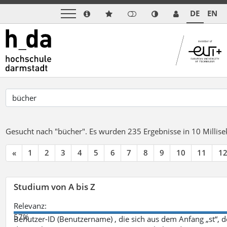
DE
EN
Gesucht nach "bücher".
Es wurden 235 Ergebnisse in 10 Milli
«
1
2
3
4
5
6
7
8
9
10
11
1
Studium von A bis Z
Relevanz:
57%
Benutzer-ID (Benutzername) , die sich aus dem Anfang „st“, 