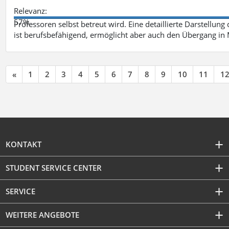
Relevanz:
57%
Professoren selbst betreut wird. Eine detaillierte Darstellung
ist berufsbefähigend, ermöglicht aber auch den Übergang in
«
1
2
3
4
5
6
7
8
9
10
11
1
KONTAKT
STUDENT SERVICE CENTER
SERVICE
WEITERE ANGEBOTE