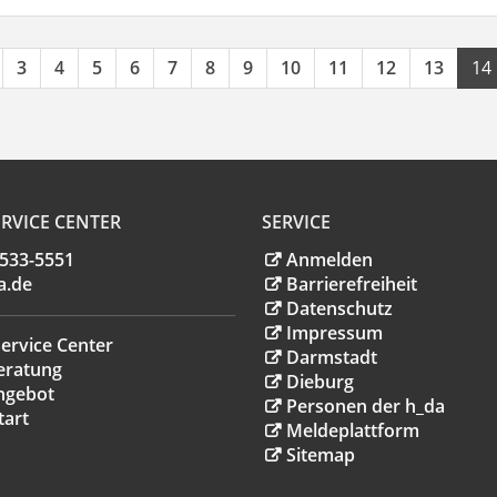
3
4
5
6
7
8
9
10
11
12
13
14
RVICE CENTER
SERVICE
.533-5551
Anmelden
a
.
de
Barrierefreiheit
Datenschutz
Impressum
ervice Center
Darmstadt
eratung
Dieburg
ngebot
Personen der h_da
tart
Meldeplattform
Sitemap