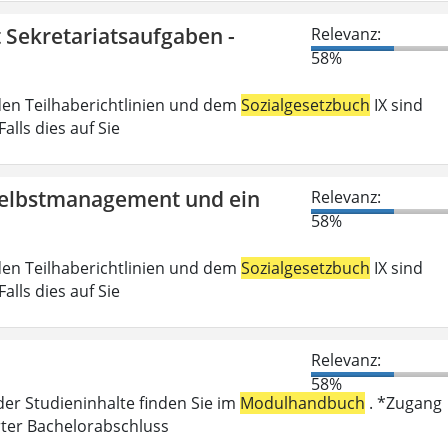
t Sekretariatsaufgaben -
Relevanz:
58%
den Teilhaberichtlinien und dem
Sozialgesetzbuch
IX sind
lls dies auf Sie
 Selbstmanagement und ein
Relevanz:
58%
den Teilhaberichtlinien und dem
Sozialgesetzbuch
IX sind
lls dies auf Sie
Relevanz:
58%
der Studieninhalte finden Sie im
Modulhandbuch
. *Zugang
rter Bachelorabschluss