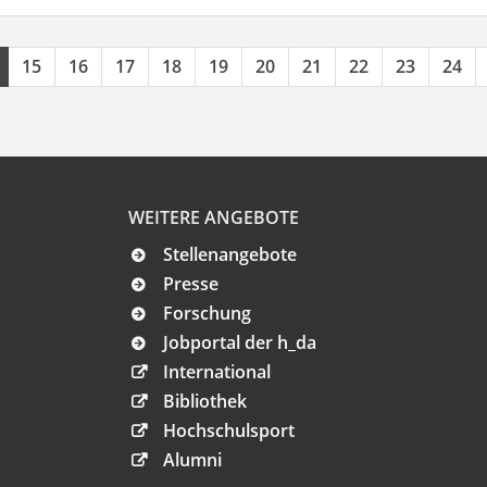
15
16
17
18
19
20
21
22
23
24
WEITERE ANGEBOTE
Stellenangebote
Presse
Forschung
Jobportal der h_da
International
Bibliothek
Hochschulsport
Alumni