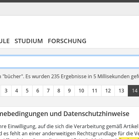
ULE
STUDIUM
FORSCHUNG
 "bücher".
Es wurden 235 Ergebnisse in 5 Millisekunden ge
3
4
5
6
7
8
9
10
11
12
13
14
mebedingungen und Datenschutzhinweise
hre Einwilligung, auf die sich die Verarbeitung gemäß Artike
d es fehlt an einer anderweitigen Rechtsgrundlage für die V