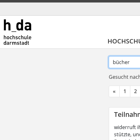
HOCHSCH
Gesucht nach
«
1
2
Teilnah
widerruft i
stützte, un