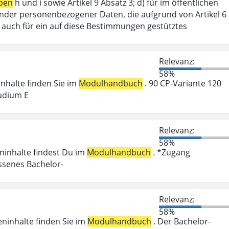
ben
h und i sowie Artikel 9 Absatz 3; d) für im öffentlichen
ffender personenbezogener Daten, die aufgrund von Artikel 6
lt auch für ein auf diese Bestimmungen gestütztes
Relevanz:
58%
ninhalte finden Sie im
Modulhandbuch
. 90 CP-Variante 120
udium E
Relevanz:
58%
eninhalte findest Du im
Modulhandbuch
. *Zugang
ossenes Bachelor-
Relevanz:
58%
eninhalte finden Sie im
Modulhandbuch
. Der Bachelor-