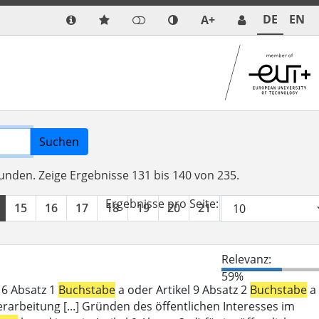
DE
EN
A+
Suchen
funden.
Zeige Ergebnisse 131 bis 140 von 235.
Ergebnisse pro Seite:
15
16
17
18
19
20
21
22
23
24
Relevanz:
59%
l 6 Absatz 1
Buchstabe
a oder Artikel 9 Absatz 2
Buchstabe
a
erarbeitung [...] Gründen des öffentlichen Interesses im