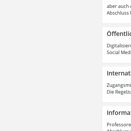
aber auch d
Abschluss 
Öffentli
Digitalisie
Social Med
Internat
Zugangsmög
Die Regelz
Informat
Professoren