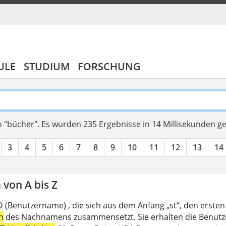
ULE
STUDIUM
FORSCHUNG
 "bücher".
Es wurden 235 Ergebnisse in 14 Millisekunden g
3
4
5
6
7
8
9
10
11
12
13
14
von A bis Z
D (Benutzername) , die sich aus dem Anfang „st“, den ersten
n
des Nachnamens zusammensetzt. Sie erhalten die Benutzer-I