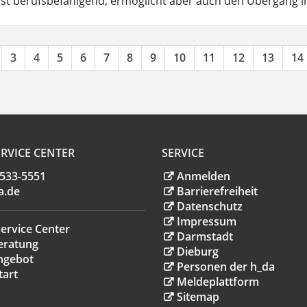
ist berufsbefähigend, ermöglicht aber auch den Übergang 
3
4
5
6
7
8
9
10
11
12
13
14
RVICE CENTER
SERVICE
.533-5551
Anmelden
a
.
de
Barrierefreiheit
Datenschutz
Impressum
ervice Center
Darmstadt
eratung
Dieburg
ngebot
Personen der h_da
tart
Meldeplattform
Sitemap