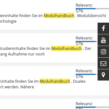
Relevanz:
57%
dieninhalte finden Sie im
Modulhandbuch
. Modulübersicht
ychologie

Relevanz:

57%
 Studieninhalte finden Sie im
Modulhandbuch
. Der

Zugang Aufnahme nur noch

Relevanz:

57%
ninhalte finden Sie im
Modulhandbuch
. Duales
ert werden. Nähere
Relevanz: