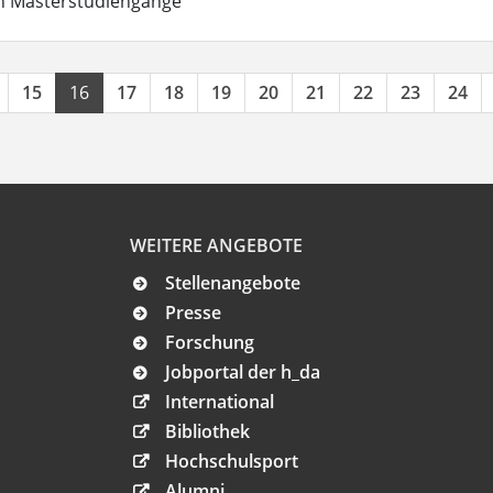
in Masterstudiengänge
15
16
17
18
19
20
21
22
23
24
WEITERE ANGEBOTE
Stellenangebote
Presse
Forschung
Jobportal der h_da
International
Bibliothek
Hochschulsport
Alumni