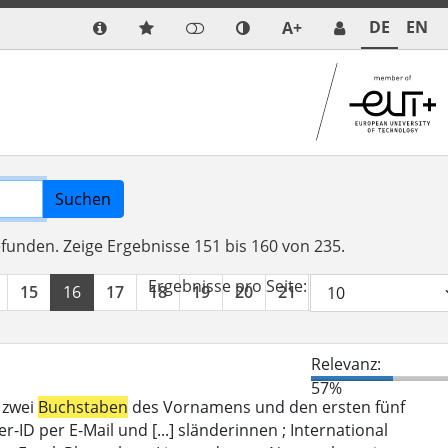
DE
EN
A+
Suchen
efunden.
Zeige Ergebnisse 151 bis 160 von 235.
Ergebnisse pro Seite:
15
16
17
18
19
20
21
22
23
24
Relevanz:
57%
 zwei
Buchstaben
des Vornamens und den ersten fünf
D per E-Mail und [...] sländerinnen ; International