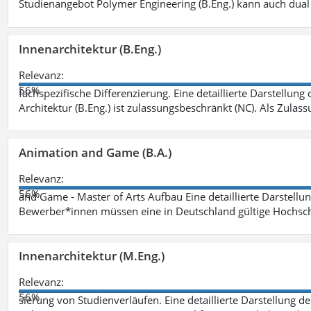
Studienangebot Polymer Engineering (B.Eng.) kann auch dual 
Innenarchitektur (B.Eng.)
Relevanz:
56%
fachspezifische Differenzierung. Eine detaillierte Darstellung
Architektur (B.Eng.) ist zulassungsbeschränkt (NC). Als Zulas
Animation and Game (B.A.)
Relevanz:
56%
and Game - Master of Arts Aufbau Eine detaillierte Darstellu
Bewerber*innen müssen eine in Deutschland gültige Hochsc
Innenarchitektur (M.Eng.)
Relevanz:
56%
sierung von Studienverläufen. Eine detaillierte Darstellung d