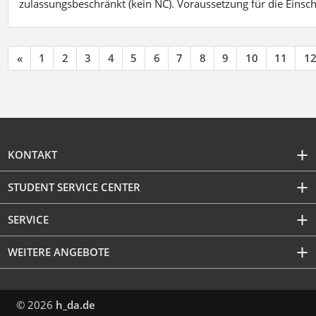
zulassungsbeschränkt (kein NC). Voraussetzung für die Einsch
«
1
2
3
4
5
6
7
8
9
10
11
1
KONTAKT
STUDENT SERVICE CENTER
SERVICE
WEITERE ANGEBOTE
© 2026
h_da.de