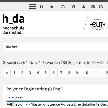
DE
EN
Gesucht nach "bücher".
Es wurden 235 Ergebnisse in 16 Milli
«
1
2
3
4
5
6
7
8
9
10
11
1
Polymer Engineering (B.Eng.)
Relevanz:
56%
Mechatronik - Master of Science Aufbau Eine detaillierte Dars