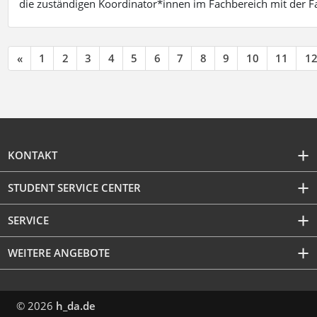
die zuständigen Koordinator*innen im Fachbereich mit der 
«
1
2
3
4
5
6
7
8
9
10
11
1
KONTAKT
STUDENT SERVICE CENTER
SERVICE
WEITERE ANGEBOTE
© 2026
h_da.de