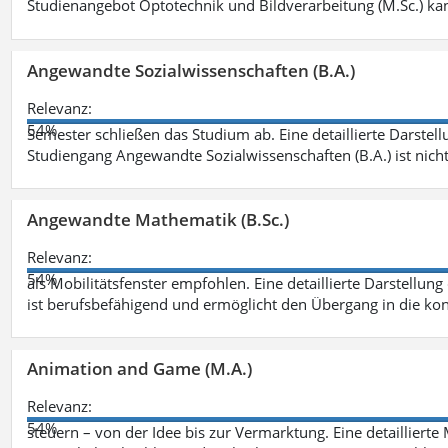
Studienangebot Optotechnik und Bildverarbeitung (M.Sc.) ka
Angewandte Sozialwissenschaften (B.A.)
Relevanz:
54%
Semester schließen das Studium ab. Eine detaillierte Darstell
Studiengang Angewandte Sozialwissenschaften (B.A.) ist nich
Angewandte Mathematik (B.Sc.)
Relevanz:
54%
als Mobilitätsfenster empfohlen. Eine detaillierte Darstellung
ist berufsbefähigend und ermöglicht den Übergang in die ko
Animation and Game (M.A.)
Relevanz:
54%
steuern – von der Idee bis zur Vermarktung. Eine detailliert