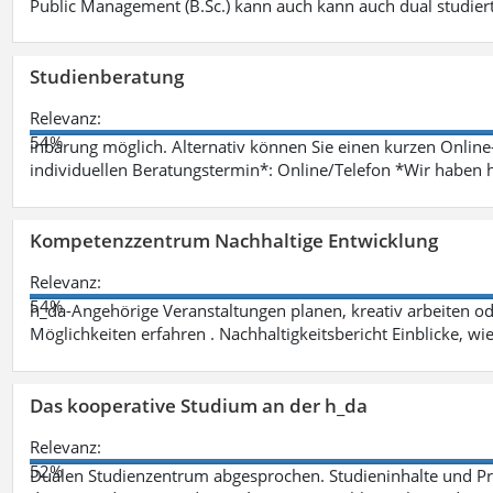
Public Management (B.Sc.) kann auch kann auch dual studie
Studienberatung
Relevanz:
54%
inbarung möglich. Alternativ können Sie einen kurzen Onlin
individuellen Beratungstermin*: Online/Telefon *Wir haben 
Kompetenzzentrum Nachhaltige Entwicklung
Relevanz:
54%
h_da-Angehörige Veranstaltungen planen, kreativ arbeiten o
Möglichkeiten erfahren . Nachhaltigkeitsbericht Einblicke, w
Das kooperative Studium an der h_da
Relevanz:
52%
Dualen Studienzentrum abgesprochen. Studieninhalte und Pra