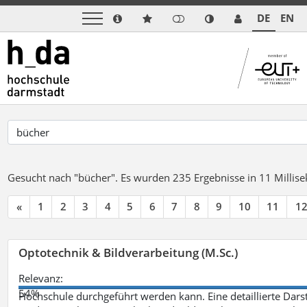
DE
EN
Gesucht nach "bücher".
Es wurden 235 Ergebnisse in 11 Milli
«
1
2
3
4
5
6
7
8
9
10
11
1
Optotechnik & Bildverarbeitung (M.Sc.)
Relevanz:
54%
Hochschule durchgeführt werden kann. Eine detaillierte Darst