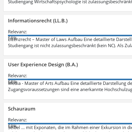
Studiengang Wirtschaftspsychologie ist zulassungsbeschränkt 
Informationsrecht (LL.B.)
Relevanz:
58%
Lizenzrecht – Master of Laws Aufbau Eine detaillierte Darstel
Studiengang ist nicht zulassungsbeschränkt (kein NC). Als Z
User Experience Design (B.A.)
Relevanz:
58%
Media - Master of Arts Aufbau Eine detaillierte Darstellung d
Zugangsvoraussetzungen sind eine anerkannte Hochschulzug
Schauraum
Relevanz:
58%
Seibel ... mit Exponaten, die im Rahmen einer Exkursion in 