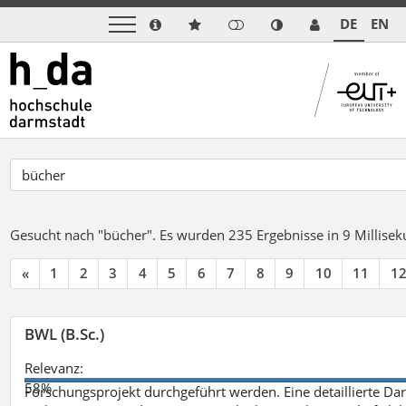
DE
EN
Gesucht nach "bücher".
Es wurden 235 Ergebnisse in 9 Millise
«
1
2
3
4
5
6
7
8
9
10
11
1
BWL (B.Sc.)
Relevanz:
58%
Forschungsprojekt durchgeführt werden. Eine detaillierte Dar