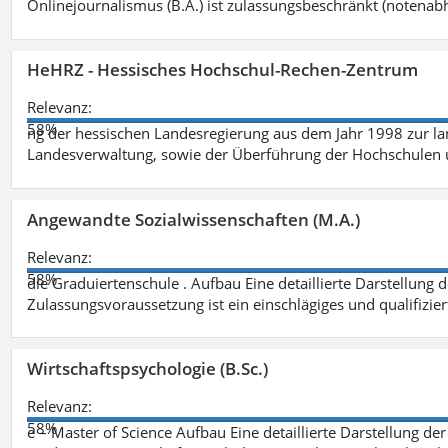
Onlinejournalismus (B.A.) ist zulassungsbeschränkt (notenab
HeHRZ - Hessisches Hochschul-Rechen-Zentrum
Relevanz:
58%
ng der hessischen Landesregierung aus dem Jahr 1998 zur l
Landesverwaltung, sowie der Überführung der Hochschulen 
Angewandte Sozialwissenschaften (M.A.)
Relevanz:
58%
die Graduiertenschule . Aufbau Eine detaillierte Darstellung 
Zulassungsvoraussetzung ist ein einschlägiges und qualifizie
Wirtschaftspsychologie (B.Sc.)
Relevanz:
58%
e – Master of Science Aufbau Eine detaillierte Darstellung der