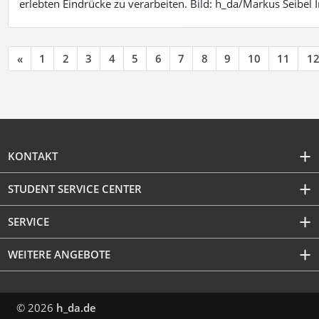
erlebten Eindrücke zu verarbeiten. Bild: h_da/Markus Seibe
«
1
2
3
4
5
6
7
8
9
10
11
1
KONTAKT
STUDENT SERVICE CENTER
SERVICE
WEITERE ANGEBOTE
© 2026
h_da.de