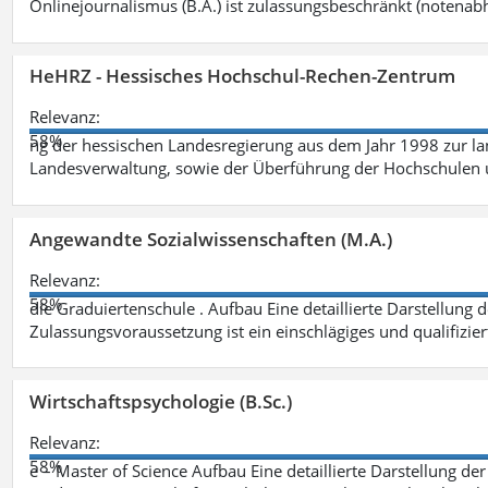
Onlinejournalismus (B.A.) ist zulassungsbeschränkt (notenab
HeHRZ - Hessisches Hochschul-Rechen-Zentrum
Relevanz:
58%
ng der hessischen Landesregierung aus dem Jahr 1998 zur l
Landesverwaltung, sowie der Überführung der Hochschulen 
Angewandte Sozialwissenschaften (M.A.)
Relevanz:
58%
die Graduiertenschule . Aufbau Eine detaillierte Darstellung 
Zulassungsvoraussetzung ist ein einschlägiges und qualifizie
Wirtschaftspsychologie (B.Sc.)
Relevanz:
58%
e – Master of Science Aufbau Eine detaillierte Darstellung der