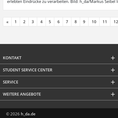
erlebten Eindrücke zu verarbeiten. Bild: h_da/Markus Seibe
«
1
2
3
4
5
6
7
8
9
10
11
1
KONTAKT
STUDENT SERVICE CENTER
SERVICE
WEITERE ANGEBOTE
© 2026
h_da.de