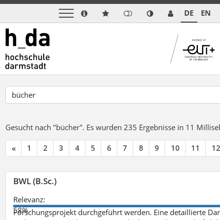
DE
EN
Gesucht nach "bücher".
Es wurden 235 Ergebnisse in 11 Milli
«
1
2
3
4
5
6
7
8
9
10
11
1
BWL (B.Sc.)
Relevanz:
58%
Forschungsprojekt durchgeführt werden. Eine detaillierte Dar