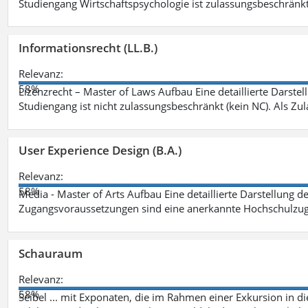
Studiengang Wirtschaftspsychologie ist zulassungsbeschränkt 
Informationsrecht (LL.B.)
Relevanz:
58%
Lizenzrecht – Master of Laws Aufbau Eine detaillierte Darstel
Studiengang ist nicht zulassungsbeschränkt (kein NC). Als Z
User Experience Design (B.A.)
Relevanz:
58%
Media - Master of Arts Aufbau Eine detaillierte Darstellung d
Zugangsvoraussetzungen sind eine anerkannte Hochschulzug
Schauraum
Relevanz:
58%
Seibel ... mit Exponaten, die im Rahmen einer Exkursion in 