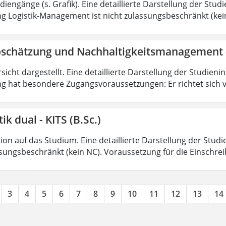
iengänge (s. Grafik). Eine detaillierte Darstellung der Stud
g Logistik-Management ist nicht zulassungsbeschränkt (kein
bschätzung und Nachhaltigkeitsmanagement 
sicht dargestellt. Eine detaillierte Darstellung der Studieni
g hat besondere Zugangsvoraussetzungen: Er richtet sich v
ik dual - KITS (B.Sc.)
on auf das Studium. Eine detaillierte Darstellung der Studi
ssungsbeschränkt (kein NC). Voraussetzung für die Einschrei
3
4
5
6
7
8
9
10
11
12
13
14