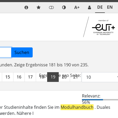
DE
EN
A+
Suchen
funden.
Zeige Ergebnisse 181 bis 190 von 235.
Ergebnisse pro Seite:
15
16
17
18
19
20
21
22
23
24
Relevanz:
56%
er Studieninhalte finden Sie im
Modulhandbuch
. Duales
 werden. Nähere I