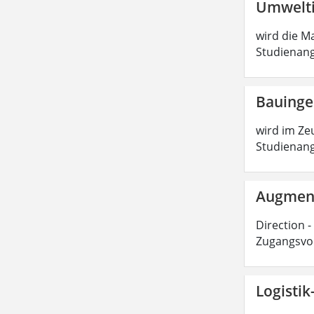
Umwelti
wird die Ma
Studienang
Bauinge
wird im Zeu
Studienang
Augmente
Direction -
Zugangsvor
Logisti