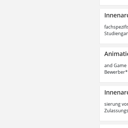
Innenarc
fachspezifi
Studiengan
Animati
and Game -
Bewerber*i
Innenarc
sierung von
Zulassungs