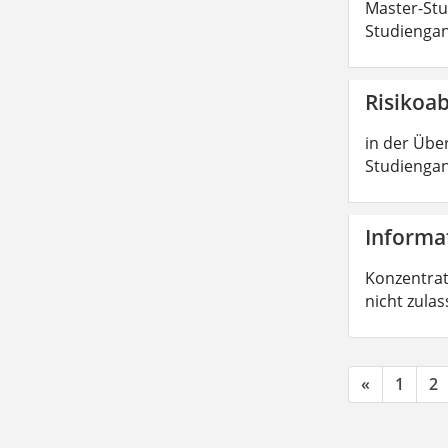
Master-Stud
Studiengan
Risikoa
in der Über
Studiengan
Informat
Konzentrati
nicht zula
«
1
2