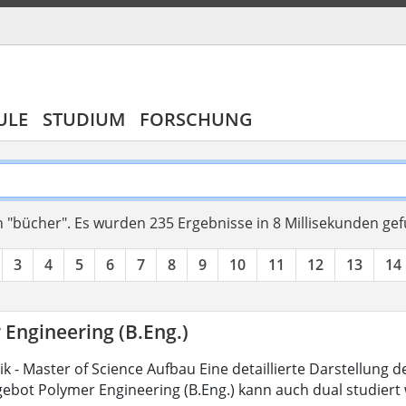
ULE
STUDIUM
FORSCHUNG
 "bücher".
Es wurden 235 Ergebnisse in 8 Millisekunden ge
3
4
5
6
7
8
9
10
11
12
13
14
 Engineering (B.Eng.)
 - Master of Science Aufbau Eine detaillierte Darstellung d
ebot Polymer Engineering (B.Eng.) kann auch dual studiert