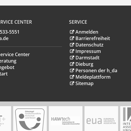
RVICE CENTER
SERVICE
.533-5551
Anmelden
a
.
de
Barrierefreiheit
Datenschutz
Impressum
ervice Center
Darmstadt
eratung
Dieburg
ngebot
Personen der h_da
tart
Meldeplattform
Sitemap