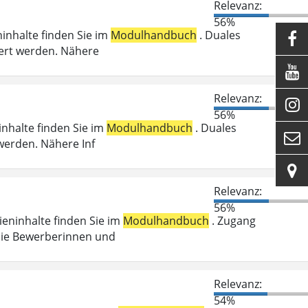
Relevanz:
56%
ninhalte finden Sie im
Modulhandbuch
. Duales

ert werden. Nähere

Relevanz:

56%
inhalte finden Sie im
Modulhandbuch
. Duales

werden. Nähere Inf

Relevanz:
56%
dieninhalte finden Sie im
Modulhandbuch
. Zugang
die Bewerberinnen und
Relevanz:
54%