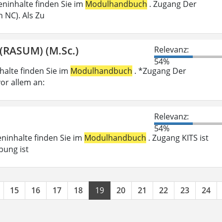
ieninhalte finden Sie im
Modulhandbuch
. Zugang Der
 NC). Als Zu
(RASUM) (M.Sc.)
Relevanz:
54%
nhalte finden Sie im
Modulhandbuch
. *Zugang Der
or allem an:
Relevanz:
54%
eninhalte finden Sie im
Modulhandbuch
. Zugang KITS ist
bung ist
15
16
17
18
19
20
21
22
23
24