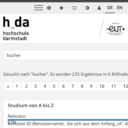
DE
EN
Gesucht nach "bücher".
Es wurden 235 Ergebnisse in 6 Millise
«
1
2
3
4
5
6
7
8
9
10
11
1
Studium von A bis Z
Relevanz:
57%
Benutzer-ID (Benutzername) , die sich aus dem Anfang „st“, 