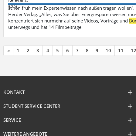
57%
schon früh mein Expertenwissen nach außen tragen wollen“,
Herder Verlag: „Alles, was Sie über Energiesparen wissen mü
konzentriert sich nurmehr auf seine Videos, Vorträge und
Bü
unterwegs und hat 14 Filmbeiträge
«
1
2
3
4
5
6
7
8
9
10
11
1
KONTAKT
STUDENT SERVICE CENTER
SERVICE
WEITERE ANGEBOTE