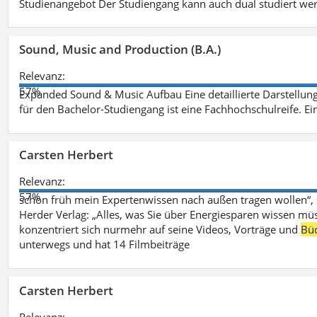
Studienangebot Der Studiengang kann auch dual studiert we
Sound, Music and Production (B.A.)
Relevanz:
57%
Expanded Sound & Music Aufbau Eine detaillierte Darstellung
für den Bachelor-Studiengang ist eine Fachhochschulreife. Ein
Carsten Herbert
Relevanz:
57%
schon früh mein Expertenwissen nach außen tragen wollen“,
Herder Verlag: „Alles, was Sie über Energiesparen wissen mü
konzentriert sich nurmehr auf seine Videos, Vorträge und
Bü
unterwegs und hat 14 Filmbeiträge
Carsten Herbert
Relevanz: