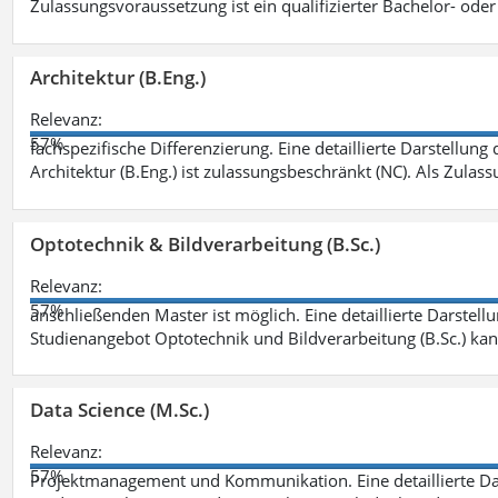
Zulassungsvoraussetzung ist ein qualifizierter Bachelor- od
Architektur (B.Eng.)
Relevanz:
57%
fachspezifische Differenzierung. Eine detaillierte Darstellung
Architektur (B.Eng.) ist zulassungsbeschränkt (NC). Als Zulas
Optotechnik & Bildverarbeitung (B.Sc.)
Relevanz:
57%
anschließenden Master ist möglich. Eine detaillierte Darstell
Studienangebot Optotechnik und Bildverarbeitung (B.Sc.) ka
Data Science (M.Sc.)
Relevanz:
57%
Projektmanagement und Kommunikation. Eine detaillierte Dar