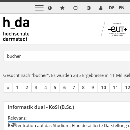
DE
EN
Gesucht nach "bücher".
Es wurden 235 Ergebnisse in 11 Milli
«
1
2
3
4
5
6
7
8
9
10
11
1
Informatik dual - KoSI (B.Sc.)
Relevanz:
57%
Konzentration auf das Studium. Eine detaillierte Darstellung 