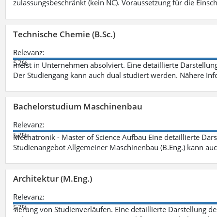
zulassungsbeschränkt (kein NC). Voraussetzung für die Einsch
Technische Chemie (B.Sc.)
Relevanz:
57%
meist in Unternehmen absolviert. Eine detaillierte Darstellun
Der Studiengang kann auch dual studiert werden. Nähere In
Bachelorstudium Maschinenbau
Relevanz:
57%
Mechatronik - Master of Science Aufbau Eine detaillierte Dars
Studienangebot Allgemeiner Maschinenbau (B.Eng.) kann auc
Architektur (M.Eng.)
Relevanz:
57%
sierung von Studienverläufen. Eine detaillierte Darstellung d