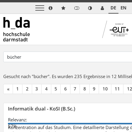
DE
EN
Gesucht nach "bücher".
Es wurden 235 Ergebnisse in 12 Milli
«
1
2
3
4
5
6
7
8
9
10
11
1
Informatik dual - KoSI (B.Sc.)
Relevanz:
57%
Konzentration auf das Studium. Eine detaillierte Darstellung 