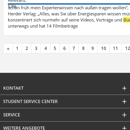
57%
schon früh mein Expertenwissen nach außen tragen wollen“,
Herder Verlag: „Alles, was Sie über Energiesparen wissen mü
konzentriert sich nurmehr auf seine Videos, Vorträge und
Bü
unterwegs und hat 14 Filmbeiträge
«
1
2
3
4
5
6
7
8
9
10
11
1
KONTAKT
STUDENT SERVICE CENTER
SERVICE
WEITERE ANGEBOTE