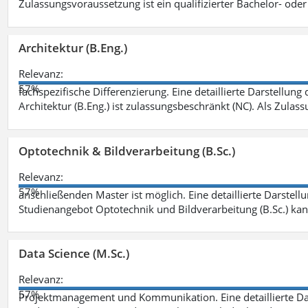
Zulassungsvoraussetzung ist ein qualifizierter Bachelor- od
Architektur (B.Eng.)
Relevanz:
57%
fachspezifische Differenzierung. Eine detaillierte Darstellung
Architektur (B.Eng.) ist zulassungsbeschränkt (NC). Als Zulas
Optotechnik & Bildverarbeitung (B.Sc.)
Relevanz:
57%
anschließenden Master ist möglich. Eine detaillierte Darstell
Studienangebot Optotechnik und Bildverarbeitung (B.Sc.) ka
Data Science (M.Sc.)
Relevanz:
57%
Projektmanagement und Kommunikation. Eine detaillierte Dar