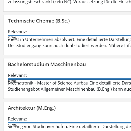
zulassungsbeschränkt (kein NC). Voraussetzung für die Einsch
Technische Chemie (B.Sc.)
Relevanz:
57%
meist in Unternehmen absolviert. Eine detaillierte Darstellun
Der Studiengang kann auch dual studiert werden. Nähere In
Bachelorstudium Maschinenbau
Relevanz:
57%
Mechatronik - Master of Science Aufbau Eine detaillierte Dars
Studienangebot Allgemeiner Maschinenbau (B.Eng.) kann auc
Architektur (M.Eng.)
Relevanz:
57%
sierung von Studienverläufen. Eine detaillierte Darstellung d