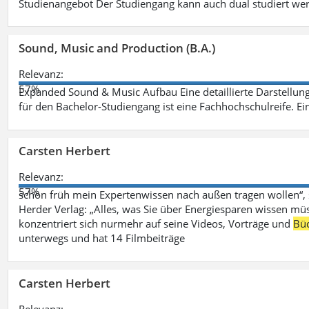
Studienangebot Der Studiengang kann auch dual studiert we
Sound, Music and Production (B.A.)
Relevanz:
57%
Expanded Sound & Music Aufbau Eine detaillierte Darstellung
für den Bachelor-Studiengang ist eine Fachhochschulreife. Ein
Carsten Herbert
Relevanz:
57%
schon früh mein Expertenwissen nach außen tragen wollen“,
Herder Verlag: „Alles, was Sie über Energiesparen wissen mü
konzentriert sich nurmehr auf seine Videos, Vorträge und
Bü
unterwegs und hat 14 Filmbeiträge
Carsten Herbert
Relevanz: