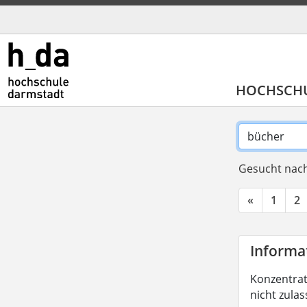
HOCHSCH
Gesucht nach
«
1
2
Informat
Konzentrati
nicht zula