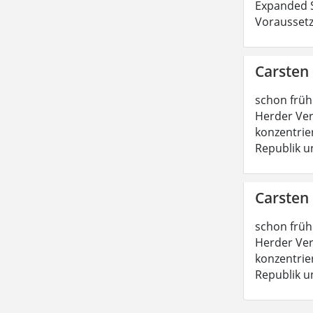
Expanded S
Voraussetz
Carsten
schon früh
Herder Ver
konzentrie
Republik u
Carsten
schon früh
Herder Ver
konzentrie
Republik u