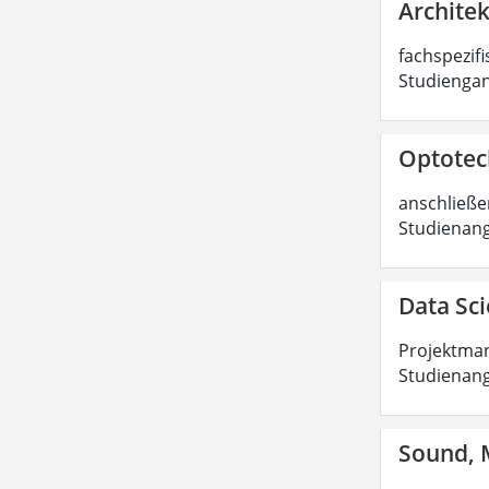
Architek
fachspezifi
Studiengan
Optotech
anschließen
Studienang
Data Sci
Projektman
Studienang
Sound, M