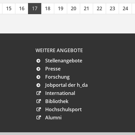
15
16
17
18
19
20
21
22
23
24
WEITERE ANGEBOTE
Stellenangebote
Presse
Forschung
Jobportal der h_da
International
Bibliothek
Hochschulsport
Alumni