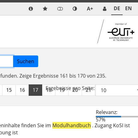
DE
EN
A+
Suchen
efunden.
Zeige Ergebnisse 161 bis 170 von 235.
Ergebnisse pro Seite:
15
16
17
18
19
20
21
22
23
24
Relevanz:
57%
eninhalte finden Sie im
Modulhandbuch
. Zugang KoSI ist
bung ist