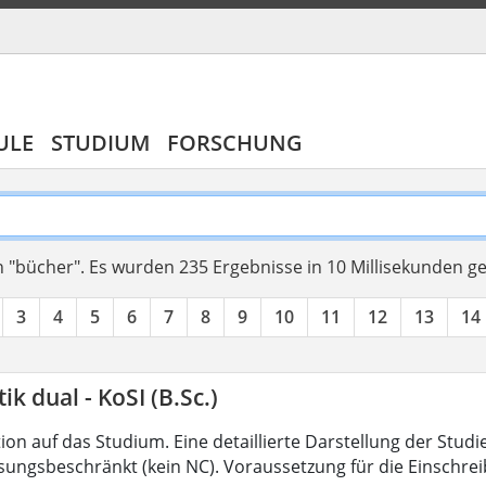
ULE
STUDIUM
FORSCHUNG
 "bücher".
Es wurden 235 Ergebnisse in 10 Millisekunden g
3
4
5
6
7
8
9
10
11
12
13
14
ik dual - KoSI (B.Sc.)
on auf das Studium. Eine detaillierte Darstellung der Studi
ssungsbeschränkt (kein NC). Voraussetzung für die Einschrei