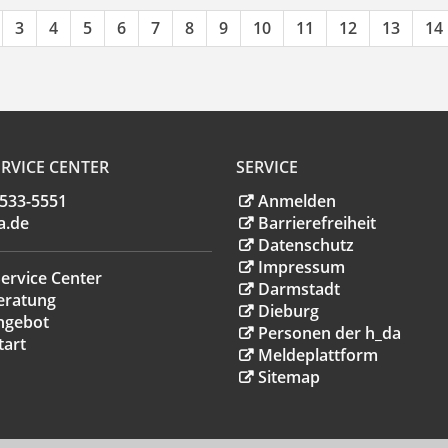
3
4
5
6
7
8
9
10
11
12
13
14
RVICE CENTER
SERVICE
.533-5551
Anmelden
a
.
de
Barrierefreiheit
Datenschutz
Impressum
ervice Center
Darmstadt
eratung
Dieburg
ngebot
Personen der h_da
tart
Meldeplattform
Sitemap