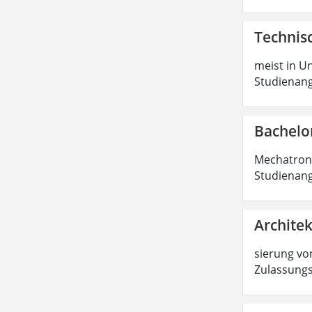
Technisc
meist in Un
Studienang
Bachelo
Mechatronik
Studienang
Architek
sierung von
Zulassungs