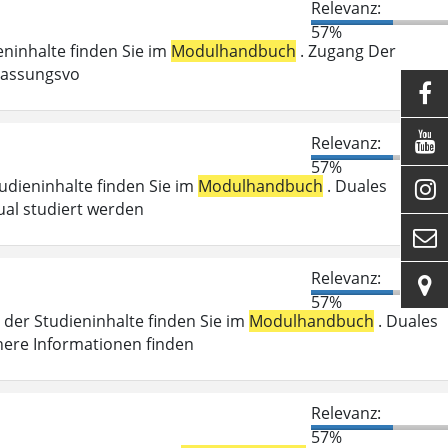
Relevanz:
57%
ieninhalte finden Sie im
Modulhandbuch
. Zugang Der
ulassungsvo


Relevanz:
57%
tudieninhalte finden Sie im
Modulhandbuch
. Duales

ual studiert werden

Relevanz:

57%
der Studieninhalte finden Sie im
Modulhandbuch
. Duales
here Informationen finden
Relevanz:
57%