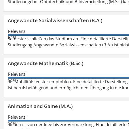
Studienangebot Optotechnik und Bildverarbeitung (M.Sc.) ka
Angewandte Sozialwissenschaften (B.A.)
Relevanz:
54%
Semester schließen das Studium ab. Eine detaillierte Darstell
Studiengang Angewandte Sozialwissenschaften (B.A.) ist nich
Angewandte Mathematik (B.Sc.)
Relevanz:
54%
als Mobilitätsfenster empfohlen. Eine detaillierte Darstellung
ist berufsbefähigend und ermöglicht den Übergang in die ko
Animation and Game (M.A.)
Relevanz:
54%
steuern – von der Idee bis zur Vermarktung. Eine detailliert