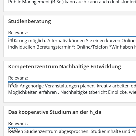
Public Management (B.Sc.) kann auch kann auch dual studie
Studienberatung
Relevanz:
54%
inbarung möglich. Alternativ können Sie einen kurzen Onlin
individuellen Beratungstermin*: Online/Telefon *Wir haben 
Kompetenzzentrum Nachhaltige Entwicklung
Relevanz:
54%
h_da-Angehörige Veranstaltungen planen, kreativ arbeiten o
Möglichkeiten erfahren . Nachhaltigkeitsbericht Einblicke, w
Das kooperative Studium an der h_da
Relevanz:
52%
Dualen Studienzentrum abgesprochen. Studieninhalte und Pra