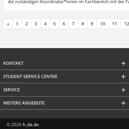
die zuständigen Koordinator*innen im Fachbereich mit der 
«
1
2
3
4
5
6
7
8
9
10
11
1
KONTAKT
STUDENT SERVICE CENTER
SERVICE
WEITERE ANGEBOTE
© 2026
h_da.de