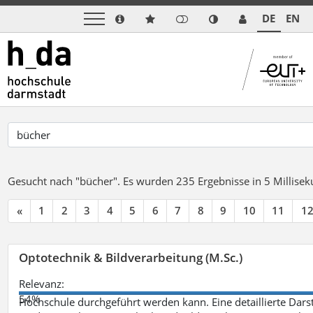
DE
EN
Gesucht nach "bücher".
Es wurden 235 Ergebnisse in 5 Millise
«
1
2
3
4
5
6
7
8
9
10
11
1
Optotechnik & Bildverarbeitung (M.Sc.)
Relevanz:
54%
Hochschule durchgeführt werden kann. Eine detaillierte Darst