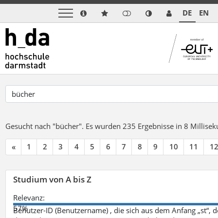
DE
EN
Gesucht nach "bücher".
Es wurden 235 Ergebnisse in 8 Millise
«
1
2
3
4
5
6
7
8
9
10
11
1
Studium von A bis Z
Relevanz:
57%
Benutzer-ID (Benutzername) , die sich aus dem Anfang „st“, 