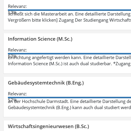
Relevanz:
57%
schließt sich die Masterarbeit an. Eine detaillierte Darstellun
Vergrößern bitte klicken] Zugang Der Studiengang Wirtschaft
Information Science (M.Sc.)
Relevanz:
57%
Einrichtung angefertigt werden kann. Eine detaillierte Darste
Information Science (M.Sc.) ist auch dual studierbar. *Zuga
Gebäudesystemtechnik (B.Eng.)
Relevanz:
57%
an der Hochschule Darmstadt. Eine detaillierte Darstellung d
Gebäudesystemtechnik (B.Eng.) kann auch dual studiert wer
Wirtschaftsingenieurwesen (B.Sc.)