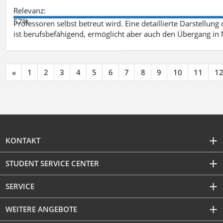
Relevanz:
57%
Professoren selbst betreut wird. Eine detaillierte Darstellung
ist berufsbefähigend, ermöglicht aber auch den Übergang in
«
1
2
3
4
5
6
7
8
9
10
11
1
KONTAKT
STUDENT SERVICE CENTER
SERVICE
WEITERE ANGEBOTE