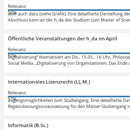
Relevanz:
57%
aber auch dazu (siehe Grafik). Eine detaillierte Darstellung d
Abschluss kann an der h_da das Studium zum Master of Scien
Öffentliche Veranstaltungen der h_da im April
Relevanz:
57%
Digitalisierung“ thematisiert am Do., 15.05., 16 Uhr, Philoso
Social Media. „Digitalisierung von Organisationen: Das Ende
Internationales Lizenzrecht (LL.M.)
Relevanz:
57%
Zugangsmöglichkeiten zum Studiengang. Eine detaillierte Dar
Regelzulassungsvoraussetzung für den Master-Studiengang ist
Informatik (B.Sc.)