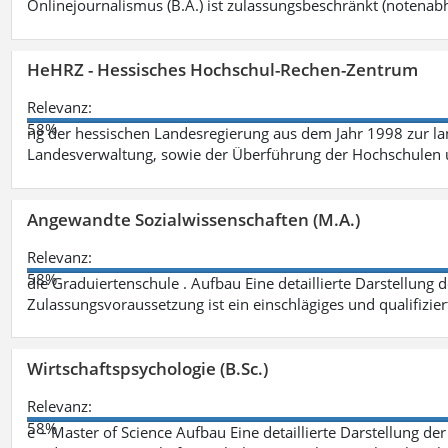
Onlinejournalismus (B.A.) ist zulassungsbeschränkt (notenab
HeHRZ - Hessisches Hochschul-Rechen-Zentrum
Relevanz:
58%
ng der hessischen Landesregierung aus dem Jahr 1998 zur l
Landesverwaltung, sowie der Überführung der Hochschulen 
Angewandte Sozialwissenschaften (M.A.)
Relevanz:
58%
die Graduiertenschule . Aufbau Eine detaillierte Darstellung 
Zulassungsvoraussetzung ist ein einschlägiges und qualifizie
Wirtschaftspsychologie (B.Sc.)
Relevanz:
58%
e – Master of Science Aufbau Eine detaillierte Darstellung der