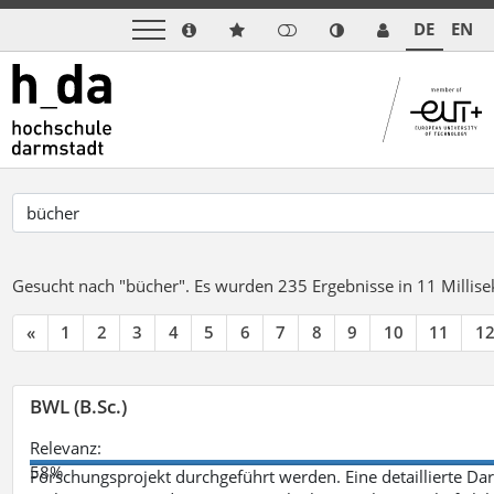
DE
EN
Gesucht nach "bücher".
Es wurden 235 Ergebnisse in 11 Milli
«
1
2
3
4
5
6
7
8
9
10
11
1
BWL (B.Sc.)
Relevanz:
58%
Forschungsprojekt durchgeführt werden. Eine detaillierte Dar