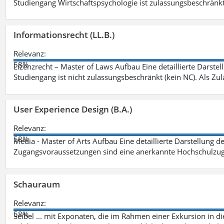
Studiengang Wirtschaftspsychologie ist zulassungsbeschränkt 
Informationsrecht (LL.B.)
Relevanz:
58%
Lizenzrecht – Master of Laws Aufbau Eine detaillierte Darstel
Studiengang ist nicht zulassungsbeschränkt (kein NC). Als Z
User Experience Design (B.A.)
Relevanz:
58%
Media - Master of Arts Aufbau Eine detaillierte Darstellung d
Zugangsvoraussetzungen sind eine anerkannte Hochschulzug
Schauraum
Relevanz:
58%
Seibel ... mit Exponaten, die im Rahmen einer Exkursion in 