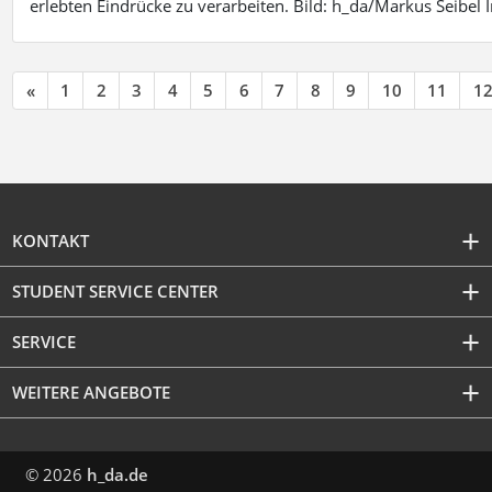
erlebten Eindrücke zu verarbeiten. Bild: h_da/Markus Seibe
«
1
2
3
4
5
6
7
8
9
10
11
1
KONTAKT
STUDENT SERVICE CENTER
SERVICE
WEITERE ANGEBOTE
© 2026
h_da.de