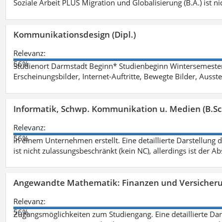
Soziale Arbeit PLUS Migration und Globalisierung (B.A.) ist ni
Kommunikationsdesign (Dipl.)
Relevanz:
56%
Studienort Darmstadt Beginn* Studienbeginn Wintersemeste
Erscheinungsbilder, Internet-Auftritte, Bewegte Bilder, Ausste
Informatik, Schwp. Kommunikation u. Medien (B.Sc
Relevanz:
56%
in einem Unternehmen erstellt. Eine detaillierte Darstellung 
ist nicht zulassungsbeschränkt (kein NC), allerdings ist der A
Angewandte Mathematik: Finanzen und Versicher
Relevanz:
56%
Zugangsmöglichkeiten zum Studiengang. Eine detaillierte Dar