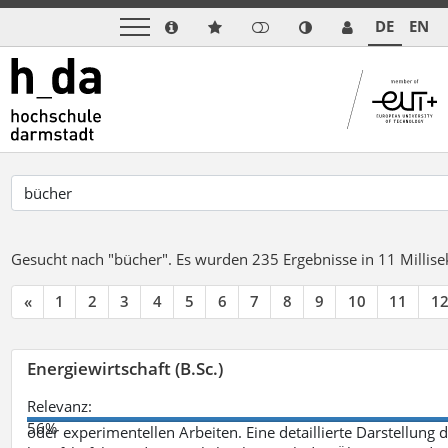
DE
EN
Gesucht nach "bücher".
Es wurden 235 Ergebnisse in 11 Milli
«
1
2
3
4
5
6
7
8
9
10
11
1
Energiewirtschaft (B.Sc.)
Relevanz:
56%
oder experimentellen Arbeiten. Eine detaillierte Darstellung 