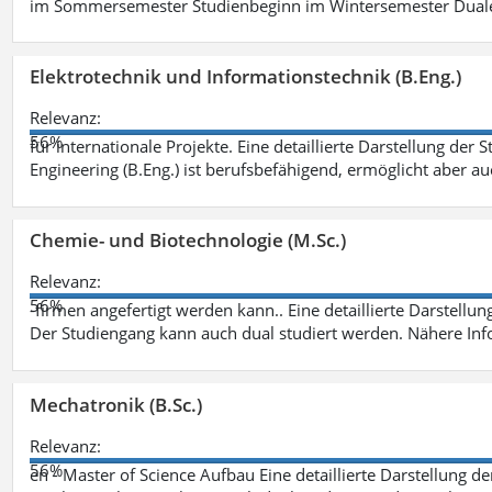
im Sommersemester Studienbeginn im Wintersemester Dual
Elektrotechnik und Informationstechnik (B.Eng.)
Relevanz:
56%
für internationale Projekte. Eine detaillierte Darstellung der 
Engineering (B.Eng.) ist berufsbefähigend, ermöglicht aber a
Chemie- und Biotechnologie (M.Sc.)
Relevanz:
56%
-firmen angefertigt werden kann.. Eine detaillierte Darstellu
Der Studiengang kann auch dual studiert werden. Nähere In
Mechatronik (B.Sc.)
Relevanz:
56%
en - Master of Science Aufbau Eine detaillierte Darstellung d