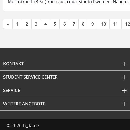
Mechatronik (B.Sc.) kann auch dual studiert werden. Nähere
«
1
2
3
4
5
6
7
8
9
10
11
1
KONTAKT
STUDENT SERVICE CENTER
SERVICE
WEITERE ANGEBOTE
© 2026
h_da.de