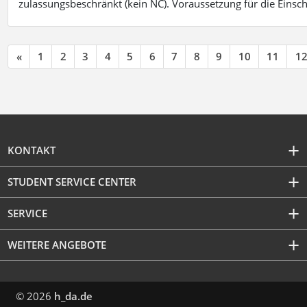
zulassungsbeschränkt (kein NC). Voraussetzung für die Einsch
«
1
2
3
4
5
6
7
8
9
10
11
1
KONTAKT
STUDENT SERVICE CENTER
SERVICE
WEITERE ANGEBOTE
© 2026
h_da.de