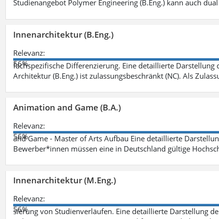
Studienangebot Polymer Engineering (B.Eng.) kann auch dual 
Innenarchitektur (B.Eng.)
Relevanz:
56%
fachspezifische Differenzierung. Eine detaillierte Darstellung
Architektur (B.Eng.) ist zulassungsbeschränkt (NC). Als Zulas
Animation and Game (B.A.)
Relevanz:
56%
and Game - Master of Arts Aufbau Eine detaillierte Darstellu
Bewerber*innen müssen eine in Deutschland gültige Hochsc
Innenarchitektur (M.Eng.)
Relevanz:
56%
sierung von Studienverläufen. Eine detaillierte Darstellung d