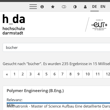
DE
EN
Gesucht nach "bücher".
Es wurden 235 Ergebnisse in 15 Milli
«
1
2
3
4
5
6
7
8
9
10
11
1
Polymer Engineering (B.Eng.)
Relevanz:
56%
Mechatronik - Master of Science Aufbau Eine detaillierte Dars