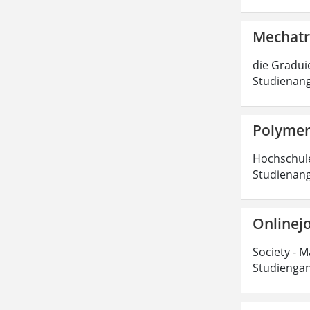
Mechatr
die Graduie
Studienang
Polymer
Hochschulen
Studienang
Onlinejo
Society - M
Studiengan