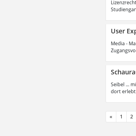
Lizenzrecht
Studiengan
User Exp
Media - Mas
Zugangsvor
Schaur
Seibel ...
dort erleb
«
1
2