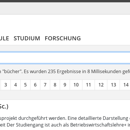
ULE
STUDIUM
FORSCHUNG
 "bücher".
Es wurden 235 Ergebnisse in 8 Millisekunden ge
3
4
5
6
7
8
9
10
11
12
13
14
c.)
projekt durchgeführt werden. Eine detaillierte Darstellung 
eit Der Studiengang ist auch als Betriebswirtschaftslehre+ 