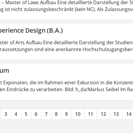
 – Master of Laws Aufbau Eine detaillierte Darstellung der S
g ist nicht zulassungsbeschränkt (kein NC). Als Zulassungs
erience Design (B.A.)
ter of Arts Aufbau Eine detaillierte Darstellung der Studien
aussetzungen sind eine anerkannte Hochschulzugangsbere
aum
 mit Exponaten, die im Rahmen einer Exkursion in die Konzen
ten Eindrücke zu verarbeiten. Bild: h_da/Markus Seibel Im 
3
4
5
6
7
8
9
10
11
12
13
14