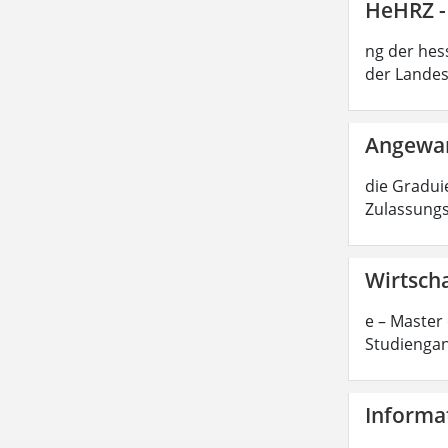
HeHRZ -
ng der hes
der Landes
Angewan
die Graduie
Zulassungs
Wirtscha
e – Master 
Studiengan
Informat