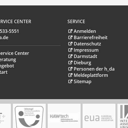
RVICE CENTER
SERVICE
.533-5551
Anmelden
a
.
de
Barrierefreiheit
Datenschutz
Impressum
ervice Center
Darmstadt
eratung
Dieburg
ngebot
Personen der h_da
tart
Meldeplattform
Sitemap