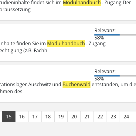
tudieninhalte findet sich im
Modulhandbuch
. Zugang Der
voraussetzung
Relevanz:
58%
inhalte finden Sie im
Modulhandbuch
. Zugang
chtigung (z.B. Fachh
Relevanz:
58%
trationslager Auschwitz und
Buchenwald
entstanden, um di
Rahmen des
15
16
17
18
19
20
21
22
23
24