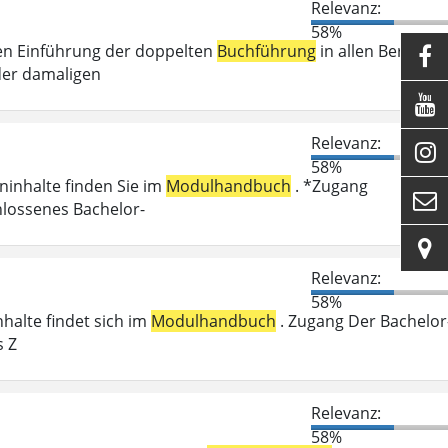
Relevanz:
58%
en Einführung der doppelten
Buchführung
in allen Bereiche

der damaligen

Relevanz:

58%
eninhalte finden Sie im
Modulhandbuch
. *Zugang

hlossenes Bachelor-

Relevanz:
58%
nhalte findet sich im
Modulhandbuch
. Zugang Der Bachelor
s Z
Relevanz:
58%