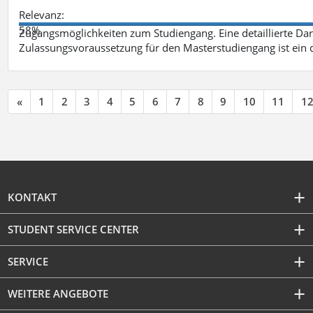
Relevanz:
58%
Zugangsmöglichkeiten zum Studiengang. Eine detaillierte Dar
Zulassungsvoraussetzung für den Masterstudiengang ist ein q
«
1
2
3
4
5
6
7
8
9
10
11
1
KONTAKT
STUDENT SERVICE CENTER
SERVICE
WEITERE ANGEBOTE