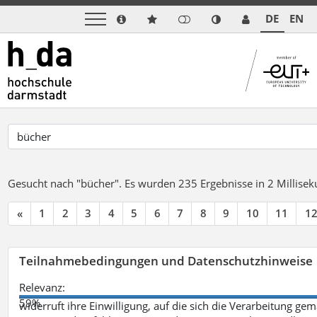
DE
EN
Gesucht nach "bücher".
Es wurden 235 Ergebnisse in 2 Millise
«
1
2
3
4
5
6
7
8
9
10
11
1
Teilnahmebedingungen und Datenschutzhinweise
Relevanz:
59%
widerruft ihre Einwilligung, auf die sich die Verarbeitung ge