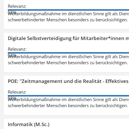
Relevanz:
58%
Weiterbildungsmaßnahme im dienstlichen Sinne gilt als Dien
schwerbehinderter Menschen besonders zu berücksichtigen. Fa
Digitale Selbstverteidigung für Mitarbeiter*innen 
Relevanz:
58%
Weiterbildungsmaßnahme im dienstlichen Sinne gilt als Dien
schwerbehinderter Menschen besonders zu berücksichtigen. Fa
POE: "Zeitmanagement und die Realität - Effektive
Relevanz:
58%
Weiterbildungsmaßnahme im dienstlichen Sinne gilt als Dien
schwerbehinderter Menschen besonders zu berücksichtigen. Fa
Informatik (M.Sc.)