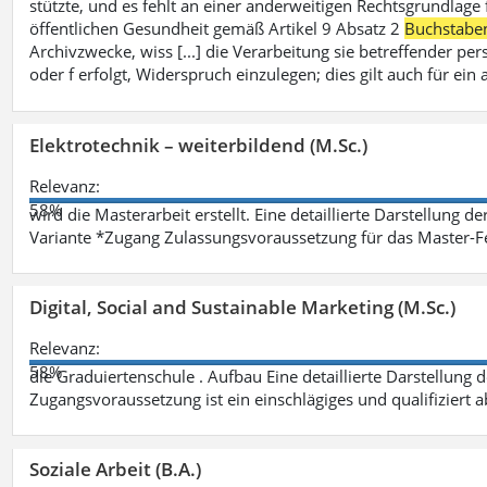
stützte, und es fehlt an einer anderweitigen Rechtsgrundlage 
öffentlichen Gesundheit gemäß Artikel 9 Absatz 2
Buchstabe
Archivzwecke, wiss [...] die Verarbeitung sie betreffender p
oder f erfolgt, Widerspruch einzulegen; dies gilt auch für ei
Elektrotechnik – weiterbildend (M.Sc.)
Relevanz:
58%
wird die Masterarbeit erstellt. Eine detaillierte Darstellung d
Variante *Zugang Zulassungsvoraussetzung für das Master-
Digital, Social and Sustainable Marketing (M.Sc.)
Relevanz:
58%
die Graduiertenschule . Aufbau Eine detaillierte Darstellung 
Zugangsvoraussetzung ist ein einschlägiges und qualifiziert 
Soziale Arbeit (B.A.)