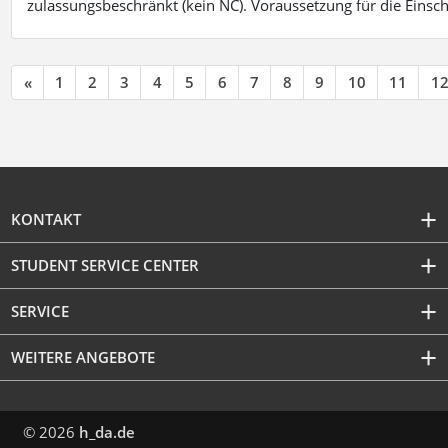
zulassungsbeschränkt (kein NC). Voraussetzung für die Einsch
«
1
2
3
4
5
6
7
8
9
10
11
1
KONTAKT
STUDENT SERVICE CENTER
SERVICE
WEITERE ANGEBOTE
© 2026
h_da.de