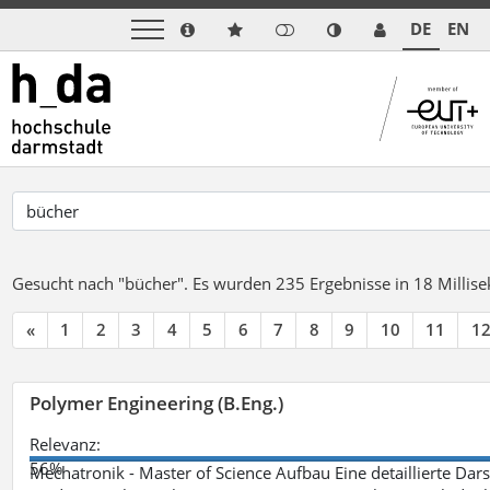
DE
EN
Gesucht nach "bücher".
Es wurden 235 Ergebnisse in 18 Milli
«
1
2
3
4
5
6
7
8
9
10
11
1
Polymer Engineering (B.Eng.)
Relevanz:
56%
Mechatronik - Master of Science Aufbau Eine detaillierte Dars