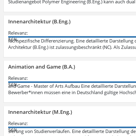
Studienangebot Polymer Engineering (B.Eng.) kann auch dual 
Innenarchitektur (B.Eng.)
Relevanz:
56%
fachspezifische Differenzierung. Eine detaillierte Darstellung
Architektur (B.Eng.) ist zulassungsbeschränkt (NC). Als Zulas
Animation and Game (B.A.)
Relevanz:
56%
and Game - Master of Arts Aufbau Eine detaillierte Darstellu
Bewerber*innen müssen eine in Deutschland gültige Hochsc
Innenarchitektur (M.Eng.)
Relevanz:
56%
sierung von Studienverläufen. Eine detaillierte Darstellung d