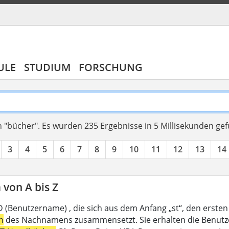
ULE
STUDIUM
FORSCHUNG
 "bücher".
Es wurden 235 Ergebnisse in 5 Millisekunden ge
3
4
5
6
7
8
9
10
11
12
13
14
von A bis Z
D (Benutzername) , die sich aus dem Anfang „st“, den ersten
n
des Nachnamens zusammensetzt. Sie erhalten die Benutzer-I