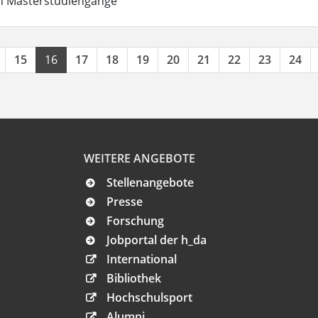
in Masterstudiengänge
15
16
17
18
19
20
21
22
23
24
WEITERE ANGEBOTE
Stellenangebote
Presse
Forschung
Jobportal der h_da
International
Bibliothek
Hochschulsport
Alumni