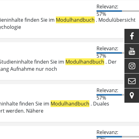
Relevanz:
57%
dieninhalte finden Sie im
Modulhandbuch
. Modulübersicht
ychologie

Relevanz:

57%
 Studieninhalte finden Sie im
Modulhandbuch
. Der

Zugang Aufnahme nur noch

Relevanz:

57%
ninhalte finden Sie im
Modulhandbuch
. Duales
ert werden. Nähere
Relevanz: