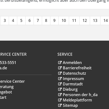
ist berufsbefähigend, ermöglicht aber auch den Übergang 
3
4
5
6
7
8
9
10
11
12
13
14
RVICE CENTER
SERVICE
.533-5551
Anmelden
a
.
de
Barrierefreiheit
Datenschutz
Impressum
ervice Center
Darmstadt
eratung
Dieburg
ngebot
Personen der h_da
tart
Meldeplattform
Sitemap