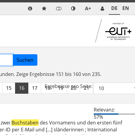
DE
EN
A+
Suchen
funden.
Zeige Ergebnisse 151 bis 160 von 235.
Ergebnisse pro Seite:
15
16
17
18
19
20
21
22
23
24
Relevanz:
57%
 zwei
Buchstaben
des Vornamens und den ersten fünf
D per E-Mail und [...] sländerinnen ; International