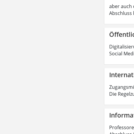
aber auch d
Abschluss 
Öffentli
Digitalisie
Social Med
Internat
Zugangsmög
Die Regelz
Informat
Professoren