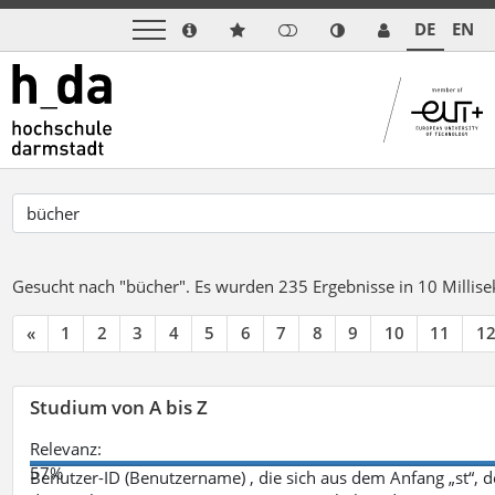
DE
EN
Gesucht nach "bücher".
Es wurden 235 Ergebnisse in 10 Milli
«
1
2
3
4
5
6
7
8
9
10
11
1
Studium von A bis Z
Relevanz:
57%
Benutzer-ID (Benutzername) , die sich aus dem Anfang „st“, 