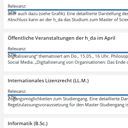
Relevanz:
57%
aber auch dazu (siehe Grafik). Eine detaillierte Darstellung d
Abschluss kann an der h_da das Studium zum Master of Scien
Öffentliche Veranstaltungen der h_da im April
Relevanz:
57%
Digitalisierung“ thematisiert am Do., 15.05., 16 Uhr, Philoso
Social Media. „Digitalisierung von Organisationen: Das Ende
Internationales Lizenzrecht (LL.M.)
Relevanz:
57%
Zugangsmöglichkeiten zum Studiengang. Eine detaillierte Dar
Regelzulassungsvoraussetzung für den Master-Studiengang ist
Informatik (B.Sc.)