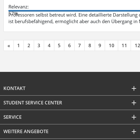
Relevanz:
57%
Professoren selbst betreut wird. Eine detaillierte Darstellung
ist berufsbefähigend, ermöglicht aber auch den Übergang in
«
1
2
3
4
5
6
7
8
9
10
11
1
KONTAKT
STUDENT SERVICE CENTER
SERVICE
WEITERE ANGEBOTE