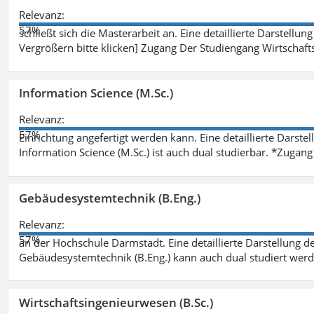
Relevanz:
57%
schließt sich die Masterarbeit an. Eine detaillierte Darstellun
Vergrößern bitte klicken] Zugang Der Studiengang Wirtschaft
Information Science (M.Sc.)
Relevanz:
57%
Einrichtung angefertigt werden kann. Eine detaillierte Darste
Information Science (M.Sc.) ist auch dual studierbar. *Zuga
Gebäudesystemtechnik (B.Eng.)
Relevanz:
57%
an der Hochschule Darmstadt. Eine detaillierte Darstellung d
Gebäudesystemtechnik (B.Eng.) kann auch dual studiert wer
Wirtschaftsingenieurwesen (B.Sc.)